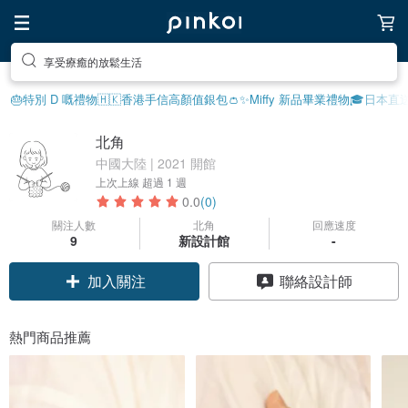
去尋找靈感吧
🎂特別 D 嘅禮物
🇭🇰香港手信
高顏值銀包👛
✨Miffy 新品
畢業禮物🎓
日本直
北角
中國大陸 | 2021 開館
上次上線
超過 1 週
0.0
(0)
關注人數
北角
回應速度
9
新設計館
-
加入關注
聯絡設計師
熱門商品推薦