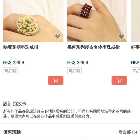
秘境花期串珠戒指
幾何系列復古名伶串珠戒指
好事
HK$ 226.9
HK$ 226.9
HK$
可訂製
可訂製
可
設計館故事
所有的作品都是設計師在各地旅居時的設計，不同的時間與地域帶來不同的感
受，希望大家可以在這些作品中感受到溫暖與生命力。
優惠活動
看全部 (6)