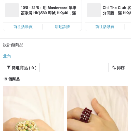
10/8 - 31/8：用 Mastercard 單筆
Citi The Club
簽賬滿 HK$580 即減 HK$40，滿 H
分回贈，滿 HK$580
K$2,500 即減 HK$300，星期五、
Coins（名額
六、日滿 HK$880 即減 HK$80（名
前往活動頁
活動詳情
前往活動頁
額有限，額滿即止，僅限「常用信
用卡」結帳）
設計館商品
北角
篩選商品 ( 0 )
排序
19 個商品