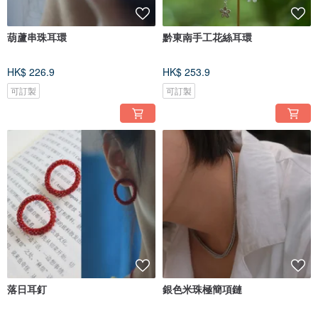
葫蘆串珠耳環
黔東南手工花絲耳環
HK$ 226.9
HK$ 253.9
可訂製
可訂製
落日耳釘
銀色米珠極簡項鏈