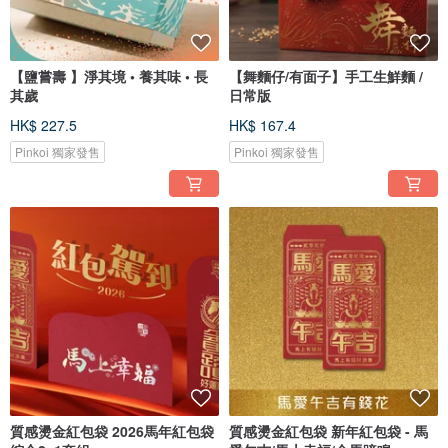
【鹽嘗壽 】淨其境 • 養其味 • 長
【舞麵仔/有面子】手工生鮮麵 /
其歲
日常版
HK$ 227.5
HK$ 167.4
Pinkoi 獨家發售
Pinkoi 獨家發售
質感燙金紅包袋 2026馬年紅包袋
質感燙金紅包袋 新年紅包袋 - 馬