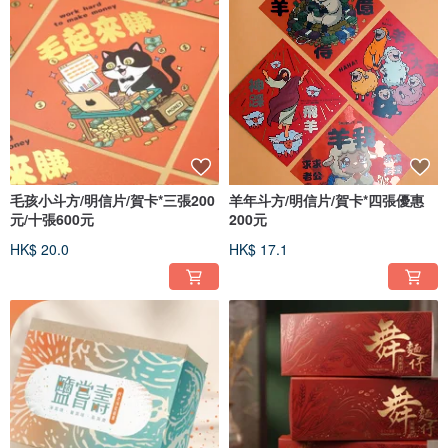
毛孩小斗方/明信片/賀卡*三張200
羊年斗方/明信片/賀卡*四張優惠
元/十張600元
200元
HK$ 20.0
HK$ 17.1