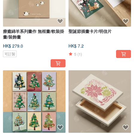
療癒綿羊系列畫作 無框畫/軟裝掛
聖誕節插畫卡片/明信片
畫/裝飾畫
HK$ 279.0
HK$ 7.2
5
(1)
可訂製