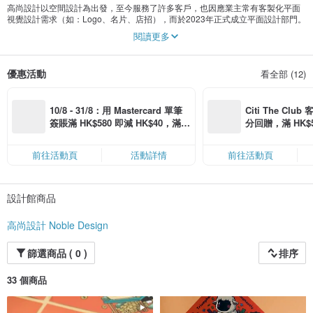
高尚設計以空間設計為出發，至今服務了許多客戶，也因應業主常有客製化平面
視覺設計需求（如：Logo、名片、店招），而於2023年正式成立平面設計部門。
閱讀更多
擅於客製化服務的高尚思索著，是不是要推出一些讓大家都可以購買的好設計
呢？
優惠活動
看全部 (12)
2024年高尚禮品成立，精心推出了數款年節商品，包括紅包袋、賀卡、年曆卡…
也有日常可使用的萬用卡、L夾，期望讓更多人體會及了解—我們設計人的理念及
價值。
10/8 - 31/8：用 Mastercard 單筆
Citi The Club
簽賬滿 HK$580 即減 HK$40，滿 H
分回贈，滿 HK$580
K$2,500 即減 HK$300，星期五、
Coins（名額
六、日滿 HK$880 即減 HK$80（名
前往活動頁
活動詳情
前往活動頁
額有限，額滿即止，僅限「常用信
用卡」結帳）
設計館商品
高尚設計 Noble Design
篩選商品 ( 0 )
排序
33 個商品