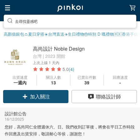
去尋找靈感吧
高顏值銀包👛
夏日穿搭☀️
台灣直送✈️
生日禮物
🎂特別 D 嘅禮物
🇭🇰香港手信
高尚設計 Noble Design
台灣 | 2023 開館
上次上線
1 天內
5.0
(4)
出貨速度
關注人數
已賣出件數
回應速度
一週內
13
39
-
加入關注
聯絡設計師
設計館公告
16/12/2025
您好，高尚同仁全體週休六、日。我們收到訂單後，將會在平日工作時段
作回應及出貨安排，敬請耐心等侯，謝謝您！