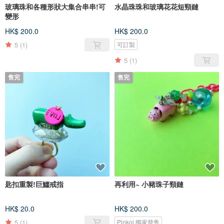
玻璃珠和各種形狀大集合串串!可
水晶珠珠和玻璃花花短頸鏈
變形
HK$ 200.0
HK$ 200.0
5
(1)
可訂製
5
(1)
售完
售完
匙扣重製!巨鱷戒指
再利用~ 小豬珠子頸鏈
HK$ 20.0
HK$ 200.0
5
(1)
Pinkoi 獨家發售