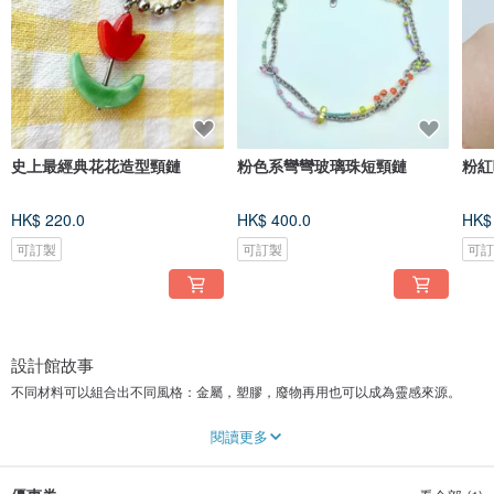
史上最經典花花造型頸鏈
粉色系彎彎玻璃珠短頸鏈
粉紅
HK$ 220.0
HK$ 400.0
HK$
可訂製
可訂製
可
設計館故事
不同材料可以組合出不同風格：金屬，塑膠，廢物再用也可以成為靈感來源。
視乎手上物料，沒有既定風格，可能只有一件的飾品，希望找到欣賞她們的主人!
閱讀更多
十分歡迎客人查詢客製飾品，不論是調節長度，或者是將一些舊物重新製作成可
佩戴的飾品，隨時找我聊聊，什麼都可以，一起來挑戰吧!