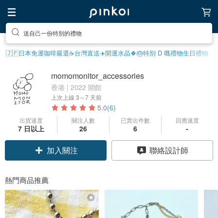
送自己一份特別的禮物
🇯🇵日本免運
咖啡嚴選☕️
台灣直送✈️
開運水晶🍀
🎂特別 D 嘅禮物
生日禮物
momomonitor_accessories
香港 | 2022 開館
上次上線
3～7 天前
5.0
(6)
出貨速度
關注人數
已賣出件數
回應速度
7 日以上
26
6
-
加入關注
聯絡設計師
熱門商品推薦