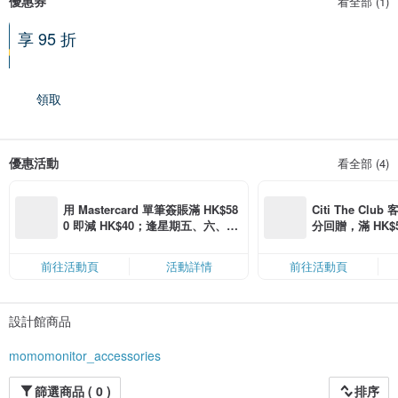
優惠券
看全部 (1)
享 95 折
滿 HK$ 500.0 享優惠
31-08-2026 到期
領取
優惠活動
看全部 (4)
用 Mastercard 單筆簽賬滿 HK$58
Citi The Club
0 即減 HK$40；逢星期五、六、日
分回贈，滿 HK$580
滿 HK$880 即減 HK$80（名額有
Coins（名額
限，額滿即止，僅限「常用信用
前往活動頁
活動詳情
前往活動頁
卡」結帳）
設計館商品
momomonitor_accessories
篩選商品 ( 0 )
排序