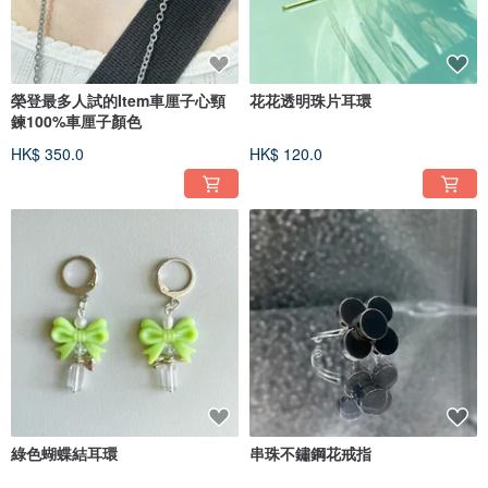
榮登最多人試的Item車厘子心頸
花花透明珠片耳環
鍊100%車厘子顏色
HK$ 350.0
HK$ 120.0
綠色蝴蝶結耳環
串珠不鏽鋼花戒指