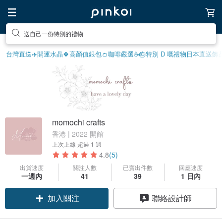
送自己一份特別的禮物
台灣直送✈️
開運水晶🍀
高顏值銀包👛
咖啡嚴選☕️
🎂特別 D 嘅禮物
日本直送飾
momochi crafts
香港 | 2022 開館
上次上線
超過 1 週
4.8
(5)
出貨速度
關注人數
已賣出件數
回應速度
一週內
41
39
1 日內
加入關注
聯絡設計師