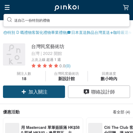
送自己一份特別的禮物
🎂特別 D 嘅禮物
客製化禮物
畢業禮物🎓
日本直送飾品
台灣直送✈️
咖啡嚴選☕️
台灣民窯藝術坊
台灣 | 2022 開館
上次上線
超過 1 週
0.0
(0)
關注人數
台灣民窯藝術坊
回應速度
18
新設計館
數小時內
加入關注
聯絡設計師
優惠活動
看全部 (4)
用 Mastercard 單筆簽賬滿 HK$58
Citi The Club
0 即減 HK$40；逢星期五、六、日
分回贈，滿 HK$580