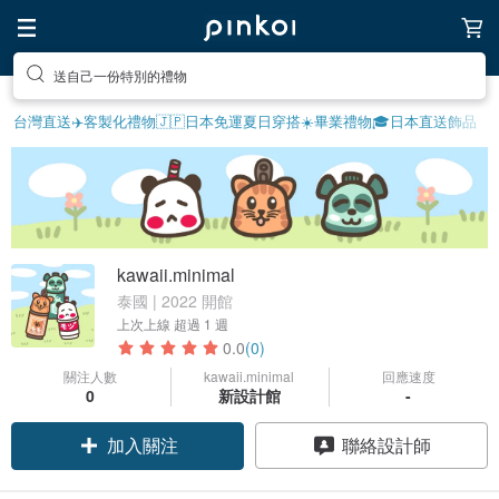
送自己一份特別的禮物
台灣直送✈️
客製化禮物
🇯🇵日本免運
夏日穿搭☀️
畢業禮物🎓
日本直送飾品
kawaii.minimal
泰國 | 2022 開館
上次上線
超過 1 週
0.0
(0)
關注人數
kawaii.minimal
回應速度
0
新設計館
-
加入關注
聯絡設計師