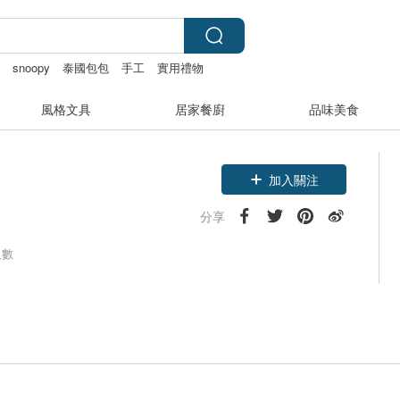
鞋
snoopy
泰國包包
手工
實用禮物
風格文具
居家餐廚
品味美食
加入關注
分享
人數