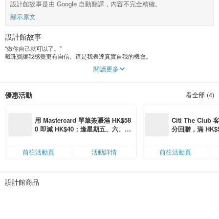
設計館故事是由 Google 自動翻譯，內容不完全精確。
顯示原文
設計館故事
“做你自己就可以了。”
戴珠寶讓我感覺更有自信。這是我表達真實自我的機會。
是什麼透過珠寶塑造了我。情緒、現象。很多事情。進入其中。
閱讀更多
如果成品具有這樣的意義和感覺，並成為“最愛”，我會很高興。
優惠活動
看全部 (4)
我希望我能成為那種輕輕推你背的人。
用 Mastercard 單筆簽賬滿 HK$58
Citi The Club
0 即減 HK$40；逢星期五、六、日
分回贈，滿 HK$580
滿 HK$880 即減 HK$80（名額有
Coins（名額
限，額滿即止，僅限「常用信用
前往活動頁
活動詳情
前往活動頁
卡」結帳）
設計館商品