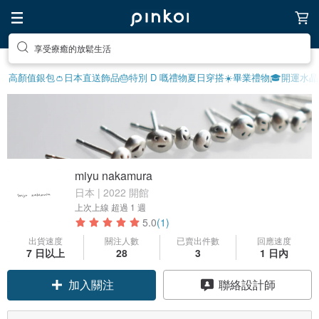
享受療癒的放鬆生活
高顏值銀包👛
日本直送飾品
🎂特別 D 嘅禮物
夏日穿搭☀️
畢業禮物🎓
開運水晶
miyu nakamura
日本 | 2022 開館
上次上線
超過 1 週
5.0
(1)
出貨速度
關注人數
已賣出件數
回應速度
7 日以上
28
3
1 日內
加入關注
聯絡設計師