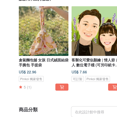
倉鼠麵包舖 女孩 日式絨面結袋
客製化可愛似顏繪 | 情人節 
手腕包 手提袋
人 數位電子檔 (可另印紙卡
相架)
US$ 22.96
US$ 7.66
Pinkoi 獨家發售
可訂製
Pinkoi 獨家發售
5
(1)
商品分類