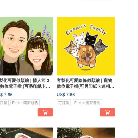
製化可愛似顏繪 | 情人節 2
客製化可愛線條似顏繪 | 寵物
 數位電子檔 (可另印紙卡連
數位電子檔(可另印紙卡連相
架)
架)
$ 7.66
US$ 7.66
訂製
Pinkoi 獨家發售
可訂製
Pinkoi 獨家發售