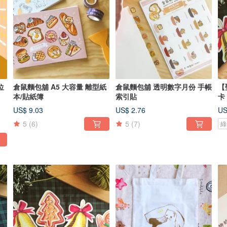
位
倉鼠麵包舖 A5 大容量 離型紙
倉鼠麵包舖 透明數字月份 手帳
【
本/貼紙簿
索引貼
卡
US$ 9.03
US$ 2.76
US
5
(6)
5
(7)
綠