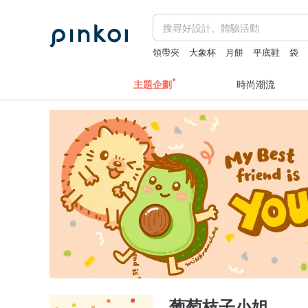
領帶夾
大象杯
月餅
平底鞋
袋
主題企劃
時尚潮流
葡萄枝子小姐