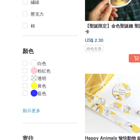
繡線
壓克力
棉
【聖誕限定】金色聖誕鐘 聖
卡
US$ 2.30
綠色友善
顏色
白色
粉紅色
透明
黃色
藍色
顯示更多
寄往
Happy Animals 愉快動物 