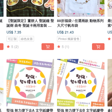
誕
【聖誕限定】薑餅人 聖誕鐘 聖
88折福袋 / 任選兩款 動物系列
最
誕樹 曲奇 聖誕卡兩用套裝 掛
大尺寸帆布袋
索
飾 4張
US$ 7.35
US$ 21.43
US
可訂製
綠色友善
Pinkoi 獨家發售
5
(2)
5
(1)
紙
堅強 努力撐下去A 文字紙膠帶
堅強 努力撐下去B 文字紙膠帶
倉