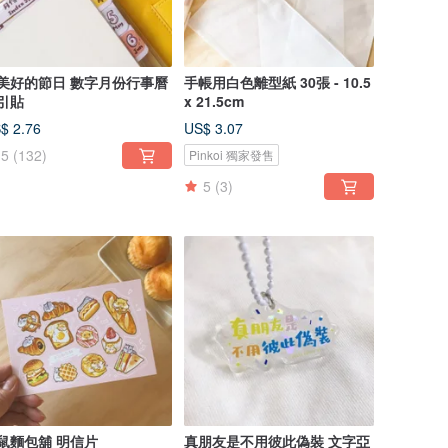
美好的節日 數字月份行事曆
手帳用白色離型紙 30張 - 10.5
引貼
x 21.5cm
$ 2.76
US$ 3.07
5
(132)
Pinkoi 獨家發售
5
(3)
鼠麵包舖 明信片
真朋友是不用彼此偽裝 文字亞