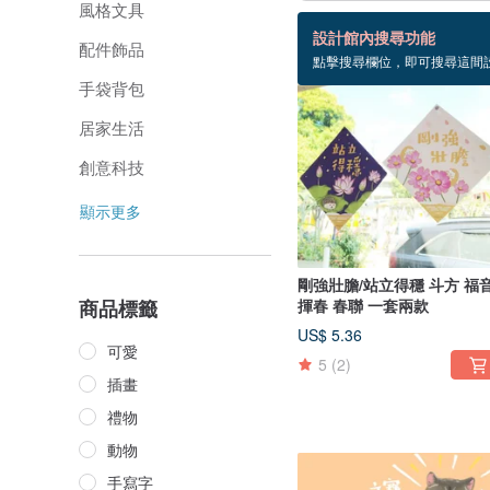
風格文具
95 個商品
設計館內搜尋功能
配件飾品
點擊搜尋欄位，即可搜尋這間
手袋背包
居家生活
創意科技
顯示更多
剛強壯膽/站立得穩 斗方 福
商品標籤
揮春 春聯 一套兩款
US$ 5.36
可愛
5
(2)
插畫
禮物
動物
手寫字