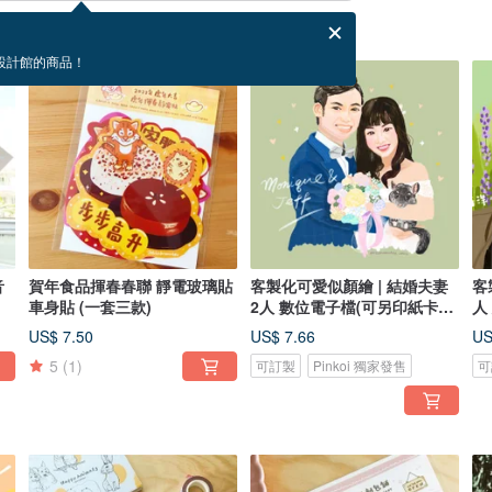
設計館的商品！
音
賀年食品揮春春聯 靜電玻璃貼
客製化可愛似顏繪 | 結婚夫妻
客
車身貼 (一套三款)
2人 數位電子檔(可另印紙卡連
人
相架)
相
US$ 7.50
US$ 7.66
US
5
(1)
可訂製
Pinkoi 獨家發售
可