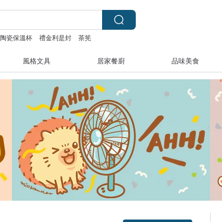
陶瓷保溫杯
禮金利是封
茶筅
風格文具
居家餐廚
品味美食