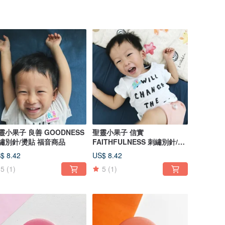
靈小果子 良善 GOODNESS
聖靈小果子 信實
繡別針/燙貼 福音商品
FAITHFULNESS 刺繡別針/燙
貼
$ 8.42
US$ 8.42
5
(1)
5
(1)