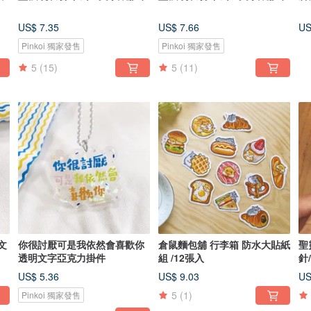
US$ 7.35
US$ 7.66
US
Pinkoi 獨家發售
Pinkoi 獨家發售
5
(15)
5
(11)
文
你很討厭可是我依然會喜歡你
倉鼠麵包舖 行李箱 防水大貼紙
聖
透明文字亞克力掛件
組 /12張入
針
US$ 5.36
US$ 9.03
US
5
(1)
Pinkoi 獨家發售