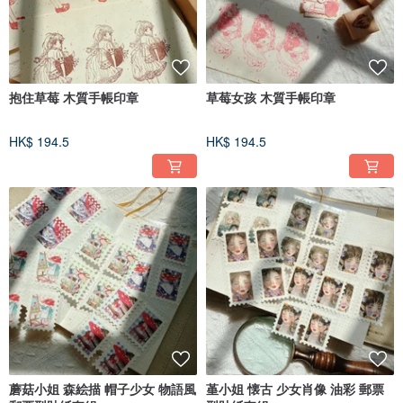
抱住草莓 木質手帳印章
草莓女孩 木質手帳印章
HK$ 194.5
HK$ 194.5
蘑菇小姐 森絵描 帽子少女 物語風
堇小姐 懐古 少女肖像 油彩 郵票