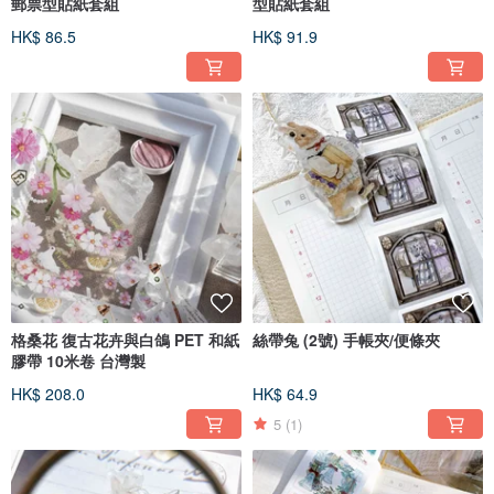
郵票型貼紙套組
型貼紙套組
HK$ 86.5
HK$ 91.9
格桑花 復古花卉與白鴿 PET 和紙
絲帶兔 (2號) 手帳夾/便條夾
膠帶 10米卷 台灣製
HK$ 208.0
HK$ 64.9
5
(1)