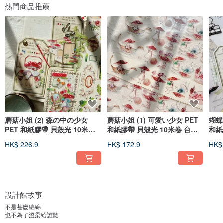
熱門商品推薦
蘑菇小姐 (2) 森の中の少女
蘑菇小姐 (1) 可愛い少女 PET
蝴蝶
PET 和紙膠帶 貝殼光 10米卷
和紙膠帶 貝殼光 10米卷 台灣
和紙
台灣製
製
製
HK$ 226.9
HK$ 172.9
HK$
設計館故事
不是甚麼纏綿
也不為了溫柔給誰聽
曠野的一灣流水