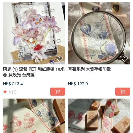
阿鳶 (1) 深紫 PET 和紙膠帶 10米
草莓系列 木質手帳印章
卷 貝殼光 台灣製
HK$ 213.4
HK$ 127.0
5
(1)