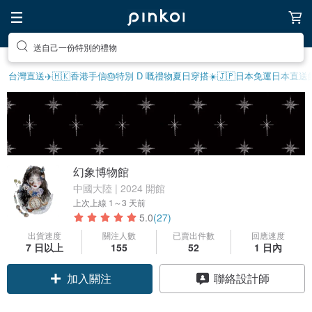
享受療癒的放鬆生活
台灣直送✈️
🇭🇰香港手信
🎂特別 D 嘅禮物
夏日穿搭☀️
🇯🇵日本免運
日本直送
幻象博物館
中國大陸 | 2024 開館
上次上線
1～3 天前
5.0
(27)
出貨速度
關注人數
已賣出件數
回應速度
7 日以上
155
52
1 日內
加入關注
聯絡設計師