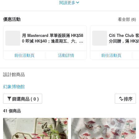
閱讀更多
就這樣恬淡地潺潺著
獨立插畫
優惠活動
看全部 (6)
#journaling #floral #girl #PETテープ #和紙テープ
用 Mastercard 單筆簽賬滿 HK$58
Citi The Club
0 即減 HK$40；逢星期五、六、日
分回贈，滿 HK$580
滿 HK$880 即減 HK$80（名額有
Coins（名額
限，額滿即止，僅限「常用信用
前往活動頁
活動詳情
前往活動頁
卡」結帳）
設計館商品
幻象博物館
篩選商品 ( 0 )
排序
41 個商品