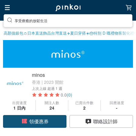
享受療癒的放鬆生活
高顏值銀包👛
日本直送飾品
台灣直送✈️
夏日穿搭☀️
🎂特別 D 嘅禮物
客製化禮
minos
香港 | 2023 開館
上次上線
超過 1 週
0.0
(0)
出貨速度
關注人數
已賣出件數
回應速度
1 日內
24
2
-
領優惠券
聯絡設計師
加入關注