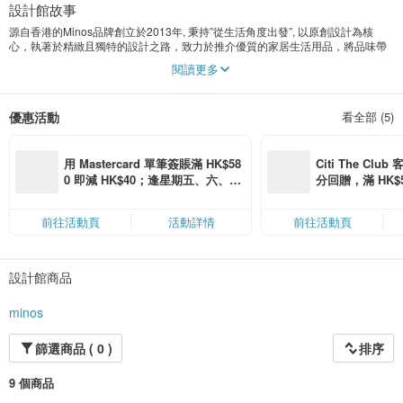
設計館故事
源自香港的Minos品牌創立於2013年, 秉持”從生活角度出發”, 以原創設計為核
心，執著於精緻且獨特的設計之路，致力於推介優質的家居生活用品，將品味帶
入每個家庭，
閱讀更多
讓美學從小培養。品牌一貫專注細節，追求完美的精神，務求將每樣產品推向行
業巔峰。讓發源於香港的品牌邁向世界之路。
優惠活動
看全部 (5)
用 Mastercard 單筆簽賬滿 HK$58
Citi The Club
0 即減 HK$40；逢星期五、六、日
分回贈，滿 HK$580
滿 HK$880 即減 HK$80（名額有
Coins（名額
限，額滿即止，僅限「常用信用
前往活動頁
活動詳情
前往活動頁
卡」結帳）
設計館商品
minos
篩選商品 ( 0 )
排序
9 個商品