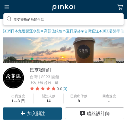
享受療癒的放鬆生活
🇯🇵日本免運
開運水晶🍀
高顏值銀包👛
夏日穿搭☀️
台灣直送✈️
🇭🇰香港手信
民享號咖啡
台灣 | 2023 開館
上次上線
超過 1 週
0.0
(0)
出貨速度
關注人數
已賣出件數
回應速度
1～3 日
14
8
-
加入關注
聯絡設計師