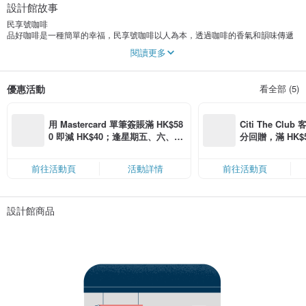
設計館故事
民享號咖啡
品好咖啡是一種簡單的幸福，民享號咖啡以人為本，透過咖啡的香氣和韻味傳遞
生活的溫度，讓您無時無刻放鬆心情，享受咖啡所帶來的喜悅。
閱讀更多
在烘焙方面，我們堅持優良的品質，圓潤柔順的口感、迷人香氣，以及酸甜平衡
感受，帶給您愉悅的咖啡饗宴。
優惠活動
看全部 (5)
民享號咖啡於2019年由新北市傳統市場出發，以高品質咖啡與平易的價格得到客
戶們的喜愛。 2020年9月於台北市公館水源市場二樓設立門市，公館商圈交通四
方八達，公車捷運應有盡有，公館捷運站步行到民享號只要3分鐘，是品嚐好咖啡
用 Mastercard 單筆簽賬滿 HK$58
Citi The Club
的好去處。
0 即減 HK$40；逢星期五、六、日
分回贈，滿 HK$580
滿 HK$880 即減 HK$80（名額有
Coins（名額
台北公館水源市場門市（咖啡專賣）
限，額滿即止，僅限「常用信用
台北市105羅斯福路四段92號2樓106號
前往活動頁
活動詳情
前往活動頁
卡」結帳）
咖啡豆販售、內用座位5位、外帶。
烘豆師--咖啡老蕭(蕭鎮輝）
設計館商品
2017 台灣手沖錦標賽 冠軍
2017 FCAC華風藝術咖啡大賽台灣冠軍
2017 FCAC華風藝術咖啡大賽二岸交流冠軍
2018~2019台灣咖啡沖煮大賽複賽晉級
SCAE咖啡烘焙認證 1.2級
2015-2018 SCAA 杯測師認證
2019年創立民享號咖啡