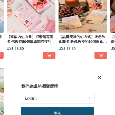
套
【重啟內心力量】抑鬱清零套
【品嘗美味的心方式】正念飲
【
卡 佛教授50個情緒調節技巧
食套卡 哈佛教授的50個飲食心
成長套卡
理遊戲
遊
US$ 18.60
US$ 18.60
US
我們建議的瀏覽環境
確定