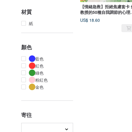
【情緒急救】拒絕焦慮套卡 
材質
教授的50種自我調節的心理
習
US$ 18.60
紙
顏色
藍色
紅色
綠色
粉紅色
金色
寄往