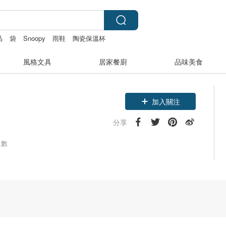
晶
袋
Snoopy
雨鞋
陶瓷保溫杯
風格文具
居家餐廚
品味美食
加入關注
分享
人數