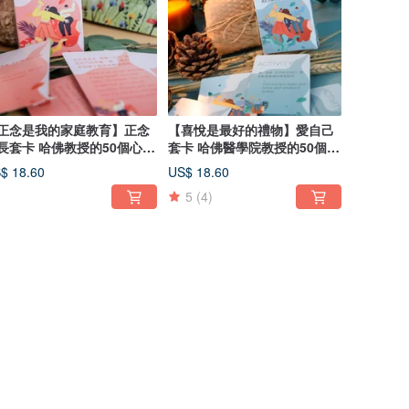
正念是我的家庭教育】正念
【喜悅是最好的禮物】愛自己
 哈佛教授的50個心理
套卡 哈佛醫學院教授的50個心
戲
理練習
$ 18.60
US$ 18.60
5
(4)