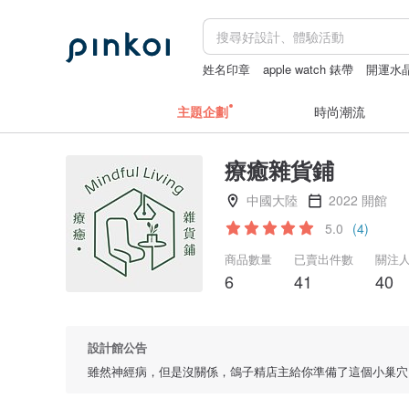
姓名印章
apple watch 錶帶
開運水
防水化妝包
主題企劃
時尚潮流
療癒雜貨鋪
中國大陸
2022 開館
5.0
(4)
商品數量
已賣出件數
關注
6
41
40
設計館公告
雖然神經病，但是沒關係，鴿子精店主給你準備了這個小巢穴