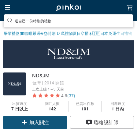
送自己一份特別的禮物
畢業禮物🎓
咖啡嚴選☕️
🎂特別 D 嘅禮物
夏日穿搭☀️
🇯🇵日本免運
生日禮物
ND&JM
台灣 | 2014 開館
上次上線
1～3 天前
4.9
(37)
出貨速度
關注人數
已賣出件數
回應速度
7 日以上
142
101
1 日內
加入關注
聯絡設計師