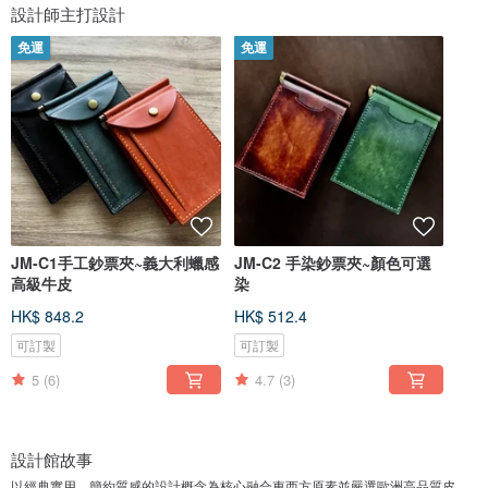
設計師主打設計
免運
免運
JM-C1手工鈔票夾~義大利蠟感
JM-C2 手染鈔票夾~顏色可選
高級牛皮
染
HK$ 848.2
HK$ 512.4
可訂製
可訂製
5
(6)
4.7
(3)
設計館故事
以經典實用、簡約質感的設計概念為核心融合東西方原素並嚴選歐洲高品質皮