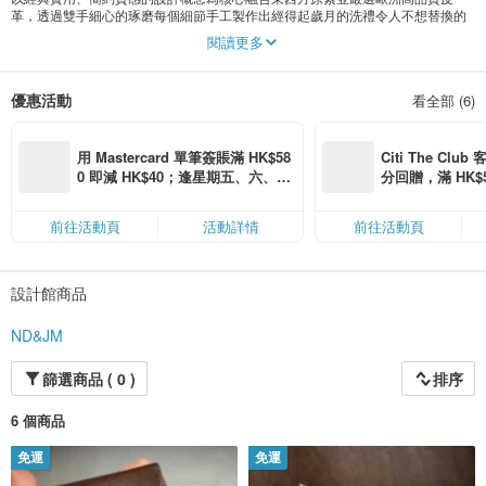
革，透過雙手細心的琢磨每個細節手工製作出經得起歲月的洗禮令人不想替換的
皮件。
閱讀更多
優惠活動
看全部 (6)
用 Mastercard 單筆簽賬滿 HK$58
Citi The Club
0 即減 HK$40；逢星期五、六、日
分回贈，滿 HK$580
滿 HK$880 即減 HK$80（名額有
Coins（名額
限，額滿即止，僅限「常用信用
前往活動頁
活動詳情
前往活動頁
卡」結帳）
設計館商品
ND&JM
篩選商品 ( 0 )
排序
6 個商品
免運
免運