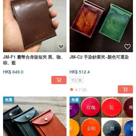
JM-F1 臺幣合身版短夾 黑、咖、
JM-C2 手染鈔票夾~顏色可選染
棕、藍
HK$ 649.0
HK$ 512.4
可訂製
4.7
(3)
免運
免運