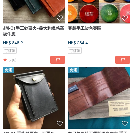
JM-C1手工鈔票夾~義大利蠟感高
客製手工染色專區
級牛皮
HK$ 848.2
HK$ 284.4
可訂製
可訂製
5
(6)
免運
免運