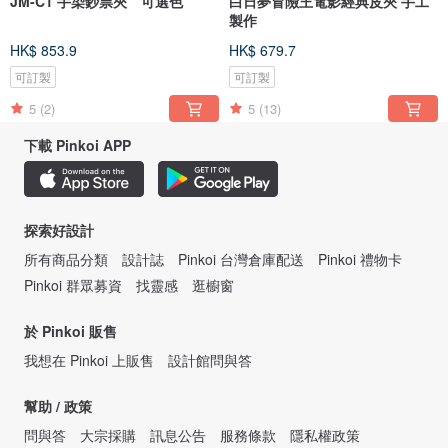
JM-C1 手染鈔票夾 可選色
白日夢冒險王電影經典皮夾 手工
製作
HK$ 853.9
HK$ 679.7
可訂製
可訂製
5
(2)
5
(13)
下載 Pinkoi APP
探索好設計
所有商品分類
設計誌
Pinkoi 台灣倉庫配送
Pinkoi 禮物卡
Pinkoi 群眾募資
找靈感
逛櫥窗
於 Pinkoi 販售
我想在 Pinkoi 上販售
設計館問與答
幫助 / 政策
問與答
大宗採購
訊息公告
服務條款
隱私權政策