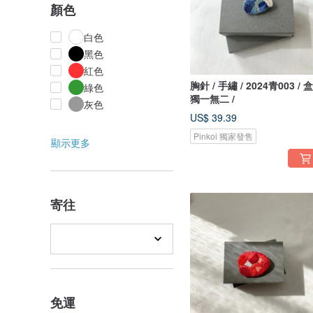
顏色
白色
黑色
紅色
胸針 / 手繡 / 2024青003 / 
綠色
獨一無二 /
灰色
US$ 39.39
Pinkoi 獨家發售
顯示更多
寄往
免運