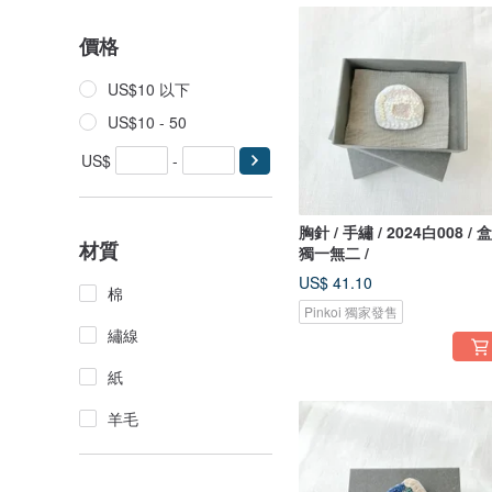
價格
US$10 以下
US$10 - 50
US$
-
胸針 / 手繡 / 2024白008 / 
材質
獨一無二 /
US$ 41.10
棉
Pinkoi 獨家發售
繡線
紙
羊毛