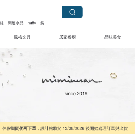
鞋
開運水晶
miffy
袋
風格文具
居家餐廚
品味美食
 ｜ 休假期間
仍可下單
，設計館將於 13/08/2026 後開始處理訂單與出貨