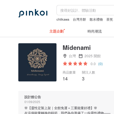
chiikawa
台灣月餅
散水禮物
茶筅
主題企劃
時尚潮流
Midenami
台灣
2025 開館
0.0
(0)
商品數量
關注人數
14
3
設計館公告
01/09/2025
🌸【靈性定製上架｜全館免運＋三重能量好禮】🌸
在這個能量轉換的時節，我們為你準備了一份靈性禮物——