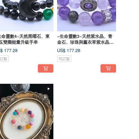
生命靈數4~天然黑曜石、東
~生命靈數3~天然紫水晶、青
玉雙圈能量升級手串
金石、珍珠與薰衣草紫水晶及
白水晶雙
$ 177.28
US$ 177.28
訂製
可訂製