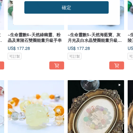
確定
拉
~生命靈數6~天然綠幽靈、粉
~生命靈數5~天然海藍寶、灰
~
量
晶及東陵石雙圈能量升級手串
月光及白水晶雙圈能量升級手
陵
串
US$ 177.28
US$ 177.28
US
可訂製
可訂製
可