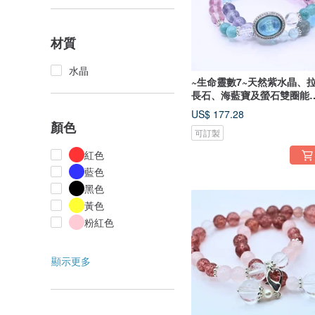
材質
水晶
~生命靈數7~天然紫水晶、
長石、海藍寶及螢石雙圈能
升級手串
US$ 177.28
顏色
可訂製
紅色
藍色
黑色
黃色
粉紅色
顯示更多