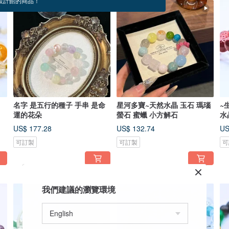
設計館的商品！
名字 是五行的種子 手串 是命
星河多寶~天然水晶 玉石 瑪瑙
~
運的花朵
螢石 蜜蠟 小方解石
水
US$ 177.28
US$ 132.74
US
可訂製
可訂製
可
我們建議的瀏覽環境