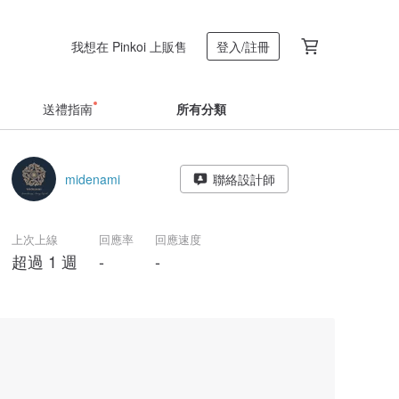
我想在 Pinkoi 上販售
登入/註冊
送禮指南
所有分類
midenami
聯絡設計師
上次上線
回應率
回應速度
超過 1 週
-
-