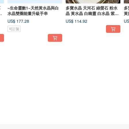
草
~生命靈數1~天然黃水晶與白
多寶水晶 天河石 綠螢石 粉水
多
手
水晶雙圈能量升級手串
晶 黃水晶 白幽靈 白水晶 紫水
黃
晶
晶
US$ 177.28
US$ 114.92
US
可訂製