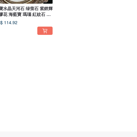
寶水晶天河石 绿萤石 紫鋰輝
膠花 海藍寶 瑪瑙 紅紋石 紫
$ 114.92