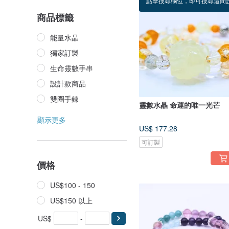
點擊搜尋欄位，即可搜尋這間
商品標籤
能量水晶
獨家訂製
生命靈數手串
設計款商品
雙圈手鍊
靈數水晶 命運的唯一光芒
顯示更多
US$ 177.28
可訂製
價格
US$100 - 150
US$150 以上
US$
-