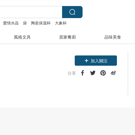
愛情水晶
袋
陶瓷保溫杯
大象杯
風格文具
居家餐廚
品味美食
加入關注
分享