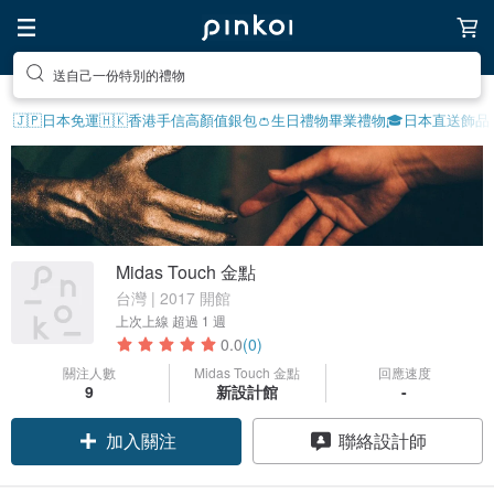
送自己一份特別的禮物
🇯🇵日本免運
🇭🇰香港手信
高顏值銀包👛
生日禮物
畢業禮物🎓
日本直送飾品
Midas Touch 金點
台灣 | 2017 開館
上次上線
超過 1 週
0.0
(0)
關注人數
Midas Touch 金點
回應速度
9
新設計館
-
加入關注
聯絡設計師