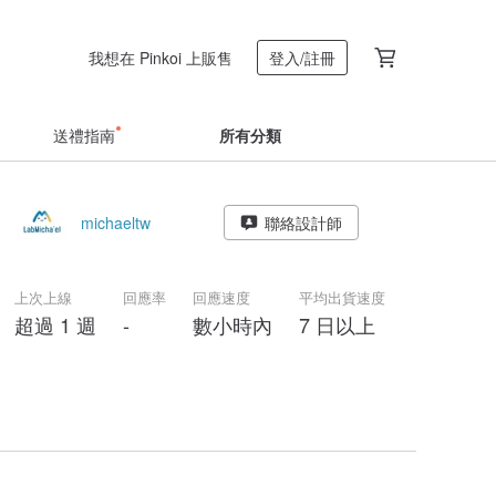
我想在 Pinkoi 上販售
登入/註冊
送禮指南
所有分類
michaeltw
聯絡設計師
上次上線
回應率
回應速度
平均出貨速度
超過 1 週
-
數小時內
7 日以上