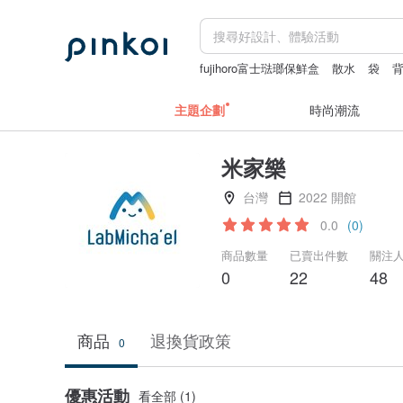
fujihoro富士琺瑯保鮮盒
散水
袋
主題企劃
時尚潮流
米家樂
台灣
2022 開館
0.0
(0)
商品數量
已賣出件數
關注
0
22
48
商品
退換貨政策
0
優惠活動
看全部 (1)