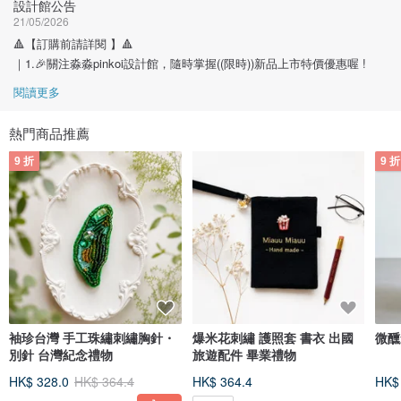
設計館公告
21/05/2026
🔺【訂購前請詳閱 】🔺
｜1.🎉關注淼淼pinkoi設計館，隨時掌握((限時))新品上市特價優惠喔 !
閱讀更多
熱門商品推薦
9 折
9 折
袖珍台灣 手工珠繡刺繡胸針・
爆米花刺繡 護照套 書衣 出國
微醺
別針 台灣紀念禮物
旅遊配件 畢業禮物
HK$ 328.0
HK$ 364.4
HK$ 364.4
HK$