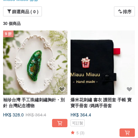
篩選商品 ( 0 )
排序
30 個商品
9 折
袖珍台灣 手工珠繡刺繡胸針・別
爆米花刺繡 書衣 護照套 手帳 寶
針 台灣紀念禮物
寶手冊套 /媽媽手冊套
HK$ 328.0
HK$ 364.4
HK$ 364.4
可訂製
5
(3)