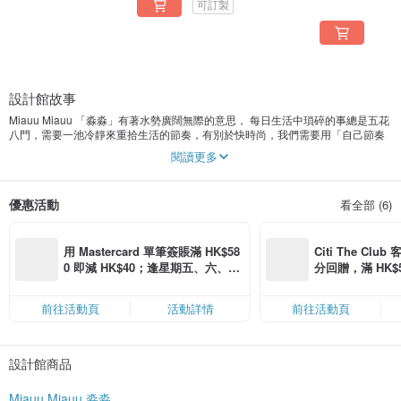
可訂製
設計館故事
Miauu Miauu 「淼淼」有著水勢廣闊無際的意思， 每日生活中瑣碎的事總是五花
八門，需要一池冷靜來重拾生活的節奏，有別於快時尚，我們需要用「自己節奏
與角度 」來詮釋屬於個人的 「風格美學與生活態度」。運用異材質結合與繁複的
閱讀更多
做工細節，創作出更多創意商品。
優惠活動
看全部 (6)
用 Mastercard 單筆簽賬滿 HK$58
Citi The Club
0 即減 HK$40；逢星期五、六、日
分回贈，滿 HK$580
滿 HK$880 即減 HK$80（名額有
Coins（名額
限，額滿即止，僅限「常用信用
前往活動頁
活動詳情
前往活動頁
卡」結帳）
設計館商品
Miauu Miauu 淼淼