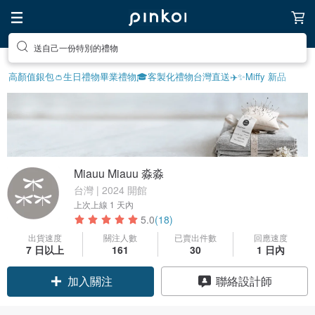
享受療癒的放鬆生活
高顏值銀包👛
生日禮物
畢業禮物🎓
客製化禮物
台灣直送✈️
✨Miffy 新品
Miauu Miauu 淼淼
台灣 | 2024 開館
上次上線
1 天內
5.0
(18)
出貨速度
關注人數
已賣出件數
回應速度
7 日以上
161
30
1 日內
加入關注
聯絡設計師