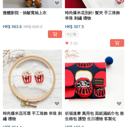
微醺影院・抽皺寬袖上衣
時尚爆米花別針/ 髮夾 手工珠飾
串珠 刺繡 禮物
HK$ 563.6
HK$ 626.2
HK$ 307.5
可訂製
5
(2)
時尚爆米花耳環 手工珠飾 串珠 刺
祈福達摩 萬用包 面紙濕紙巾包 衛
繡 禮物
生棉包 護墊 生日禮物 客製化