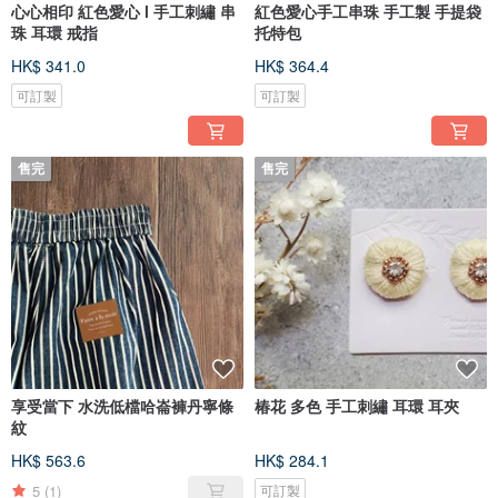
心心相印 紅色愛心 l 手工刺繡 串
紅色愛心手工串珠 手工製 手提袋
珠 耳環 戒指
托特包
HK$ 341.0
HK$ 364.4
可訂製
可訂製
售完
售完
享受當下 水洗低檔哈崙褲丹寧條
椿花 多色 手工刺繡 耳環 耳夾
紋
HK$ 563.6
HK$ 284.1
5
(1)
可訂製