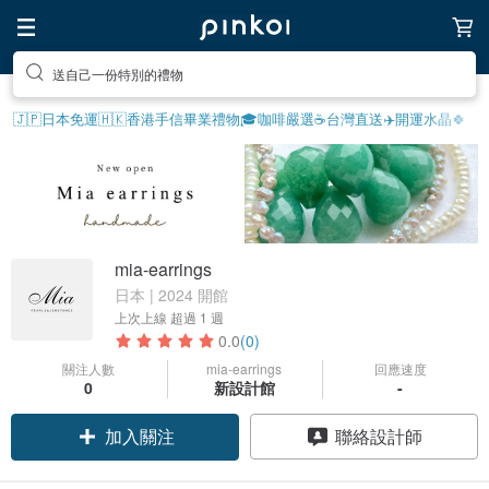
送自己一份特別的禮物
🇯🇵日本免運
🇭🇰香港手信
畢業禮物🎓
咖啡嚴選☕️
台灣直送✈️
開運水晶🍀
mia-earrings
日本 | 2024 開館
上次上線
超過 1 週
0.0
(0)
關注人數
mia-earrings
回應速度
0
新設計館
-
加入關注
聯絡設計師