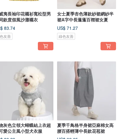
威夷長袖印花襯衫寬松型男
女士夏季杏色薄款紗裙網紗半
同款度假風沙灘襯衣
裙A字中長蓬蓬百褶裙女夏
$ 83.74
US$ 71.27
色友善
綠色友善
物灰色立領大蝴蝶結上衣超
夏季千鳥格半身裙亞麻棉女高
可愛公主風小型犬衣服
腰百搭輕薄中長款花苞裙