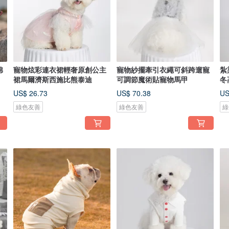
棉
寵物炫彩連衣裙輕奢原創公主
寵物紗擺牽引衣繩可斜跨遛寵
紮
裙馬爾濟斯西施比熊泰迪
可調節魔術貼寵物馬甲
冬
US$ 26.73
US$ 70.38
US
綠色友善
綠色友善
綠