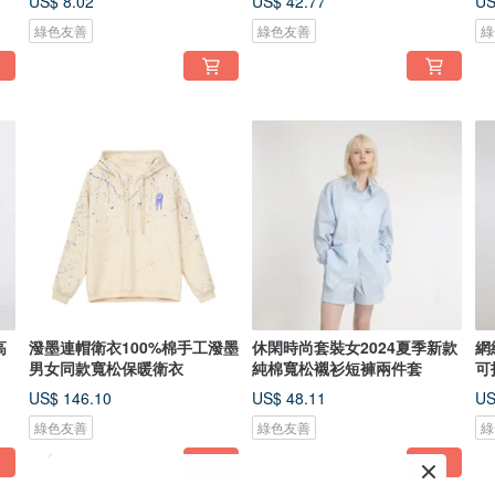
US$ 8.02
US$ 42.77
US
綠色友善
綠色友善
綠
高
潑墨連帽衛衣100%棉手工潑墨
休閑時尚套裝女2024夏季新款
網
男女同款寬松保暖衛衣
純棉寬松襯衫短褲兩件套
可
US$ 146.10
US$ 48.11
US
綠色友善
綠色友善
綠