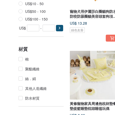
US$10 - 50
US$50 - 100
寵物犬用伊麗莎白圈貓狗防
防咬防舔圈貓美容頭套狗項
US$100 - 150
防護
US$ 13.28
US$
-
綠色友善
材質
棉
聚酯纖維
絲．絹
其他人造纖維
防水材質
黃條寵物家具周邊抱枕杯墊
墊提籃睡墊枕頭睡毯玩偶