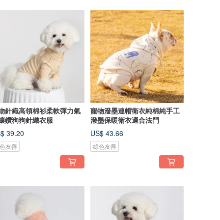
物針織高領棉衫柔軟彈力氣
寵物潑墨連帽衛衣純棉純手工
鑲鑽狗狗針織衣服
潑墨保暖衛衣適合法鬥
$ 39.20
US$ 43.66
色友善
綠色友善