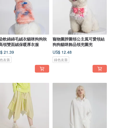
染軟綿綿毛絨衣貓咪狗狗秋
寵物圍脖圍領公主風可愛領結
高領雙面絨保暖厚衣服
狗狗貓咪飾品領兜圍兜
$ 21.39
US$ 12.48
色友善
綠色友善