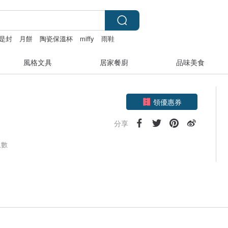
是封
月餅
陶瓷保溫杯
miffy
雨鞋
風格文具
居家餐廚
品味美食
領優惠券
加入關注
分享
人數