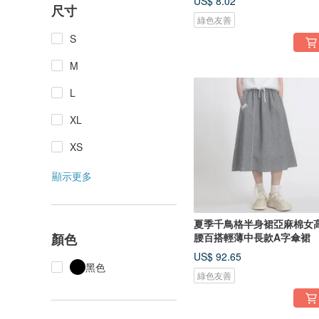
US$ 8.02
尺寸
綠色友善
S
M
L
XL
XS
顯示更多
夏季千鳥格半身裙亞麻棉女
顏色
腰百搭輕薄中長款A字傘裙
US$ 92.65
黑色
綠色友善