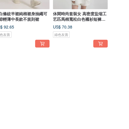
白條紋半裙純棉裙身抽繩可
休閑時尚套裝女 高密度盐缩工
節輕薄中長款不規則裙
艺匹馬棉寬松白色襯衫短褲兩
件套
$ 92.65
US$ 70.38
色友善
綠色友善