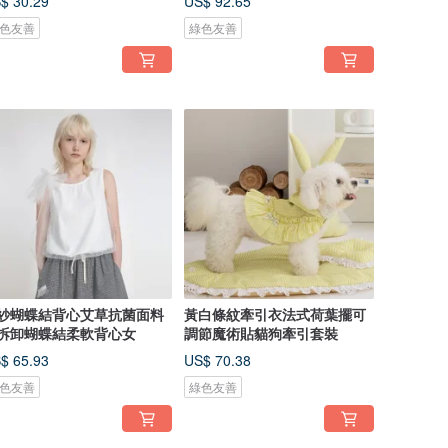
$ 30.29
US$ 92.65
色友善
綠色友善
紗蝴蝶結背心艾草抗菌面料
黃白條紋牽引衣法式荷葉擺可
拆卸蝴蝶結柔軟背心女
調節魔術貼貓狗牽引套裝
$ 65.93
US$ 70.38
色友善
綠色友善