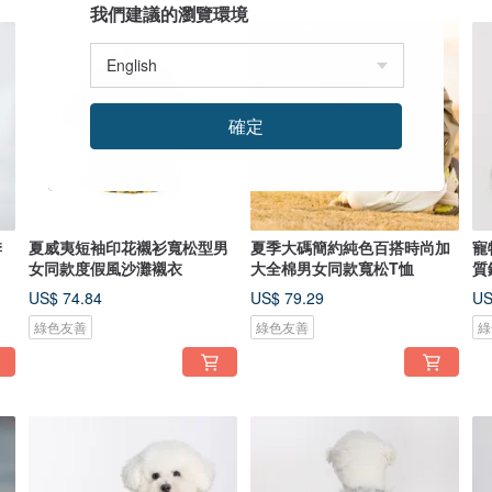
我們建議的瀏覽環境
確定
季
夏威夷短袖印花襯衫寬松型男
夏季大碼簡約純色百搭時尚加
寵
女同款度假風沙灘襯衣
大全棉男女同款寬松T恤
質
US$ 74.84
US$ 79.29
US
綠色友善
綠色友善
綠