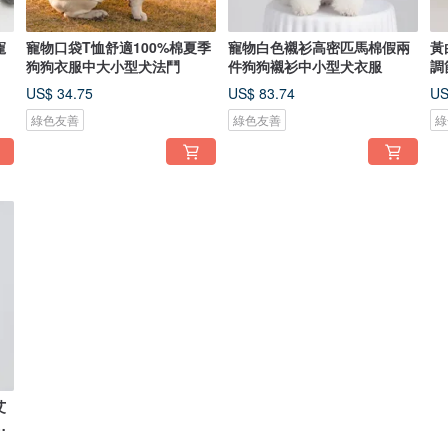
寵
寵物口袋T恤舒適100%棉夏季
寵物白色襯衫高密匹馬棉假兩
黃
狗狗衣服中大小型犬法鬥
件狗狗襯衫中小型犬衣服
調
US$ 34.75
US$ 83.74
US
綠色友善
綠色友善
綠
艾
通