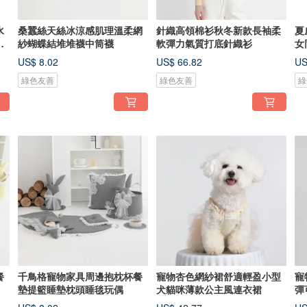
水
桑蠶絲天絲冰涼感肌理溫柔網
針織高領棉衫秋冬新款長袖柔
夏
圈
紗蝴蝶結堆堆襪中筒襪
軟彈力氣質打底針織衫
女
US$ 8.02
US$ 66.82
US
綠色友善
綠色友善
綠
餐
千鳥格寵物家具周邊抱枕杯餐
寵物杏色網紗裙舒適輕盈小型
寵
墊提籃睡墊枕頭睡毯玩偶
犬貓咪薄款公主風連衣裙
彈