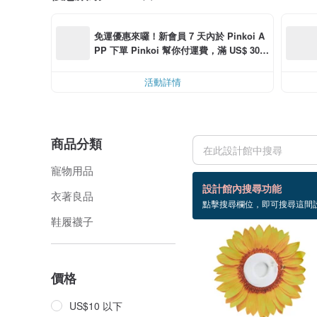
免運優惠來囉！新會員 7 天內於 Pinkoi A
PP 下單 Pinkoi 幫你付運費，滿 US$ 30.0
0 最高可減運費 US$ 6.00
活動詳情
商品分類
寵物用品
31 個商品
設計館內搜尋功能
衣著良品
點擊搜尋欄位，即可搜尋這間
鞋履襪子
價格
US$10 以下