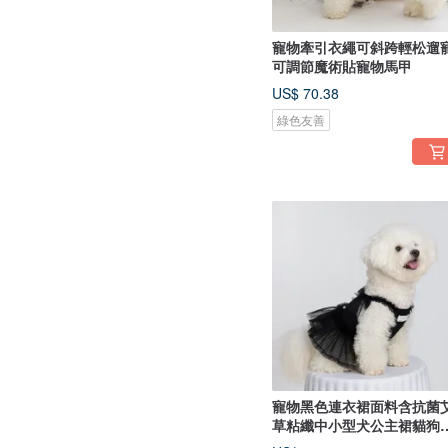
寵物牽引衣繩可斜跨輕松遛
可調節魔術貼寵物馬甲
US$ 70.38
綠色友善
寵物黑色連衣裙面料含抗菌
草粘纖中小型犬公主裙貓狗
用