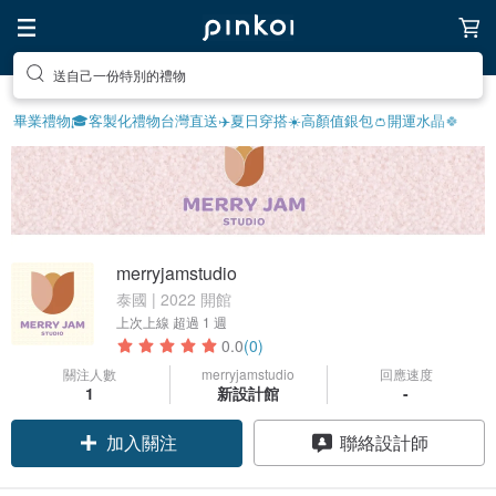
送自己一份特別的禮物
畢業禮物🎓
客製化禮物
台灣直送✈️
夏日穿搭☀️
高顏值銀包👛
開運水晶🍀
merryjamstudio
泰國 | 2022 開館
上次上線
超過 1 週
0.0
(0)
關注人數
merryjamstudio
回應速度
1
新設計館
-
加入關注
聯絡設計師