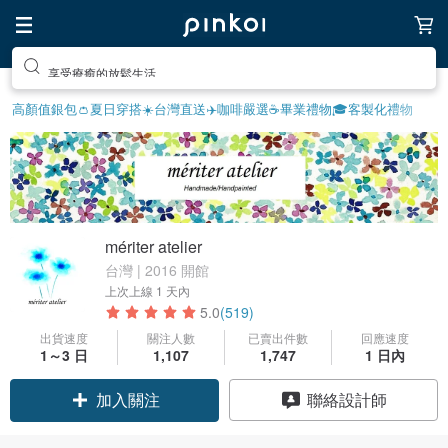
享受療癒的放鬆生活
高顏值銀包👛
夏日穿搭☀️
台灣直送✈️
咖啡嚴選☕️
畢業禮物🎓
客製化禮物
mériter atelier
台灣 | 2016 開館
上次上線
1 天內
5.0
(519)
出貨速度
關注人數
已賣出件數
回應速度
1～3 日
1,107
1,747
1 日內
加入關注
聯絡設計師