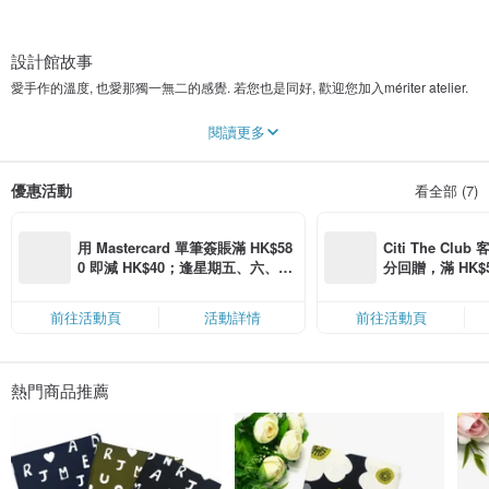
設計館故事
愛手作的溫度, 也愛那獨一無二的感覺. 若您也是同好, 歡迎您加入mériter atelier.
mériter, 就是英文裡的worth it, 值得. 生活中的每個片斷, 不管是美好的或是不美好
閱讀更多
的, 都值得我們細細品味, 慢慢思量, 因為那就是人生.
會闖進手作的世界裡, 純粹是個偶然, 但我喜歡這個偶然. 喜歡看見朋友們收到手
優惠活動
看全部 (7)
作/手繪禮物時, 臉上開心的表情; 每一份手作作品, 都是創作者用心, 花精神所創造
出來的, 所以, 都值得您擁有.
我愛手作的溫度, 也愛那獨一無二的感覺. 若您也是同好, 歡迎您加入mériter
用 Mastercard 單筆簽賬滿 HK$58
Citi The Club
atelier.
0 即減 HK$40；逢星期五、六、日
分回贈，滿 HK$580
滿 HK$880 即減 HK$80（名額有
Coins（名額
限，額滿即止，僅限「常用信用
前往活動頁
活動詳情
前往活動頁
卡」結帳）
熱門商品推薦