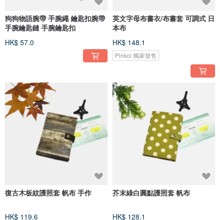
狗狗物語腕帶 手腕繩 鑰匙扣腕帶
英文字母布書衣/布書套 可調式 日
手腕鑰匙鏈 手腕鑰匙扣
本布
HK$ 57.0
HK$ 148.1
Pinkoi 獨家發售
復古木板紋護照套 帆布 手作
芥末綠白圓點護照套 帆布
HK$ 119.6
HK$ 128.1