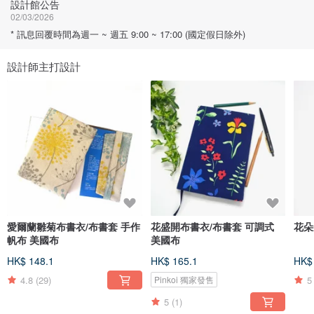
設計館公告
02/03/2026
* 訊息回覆時間為週一 ~ 週五 9:00 ~ 17:00 (國定假日除外)
設計師主打設計
愛爾蘭雛菊布書衣/布書套 手作
花盛開布書衣/布書套 可調式
花朵
帆布 美國布
美國布
HK$ 148.1
HK$ 165.1
HK$
4.8
(29)
5
Pinkoi 獨家發售
5
(1)