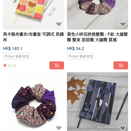
馬卡龍布書衣/布書套 可調式 美國
紫色小碎花拼接髮圈 - F款 大腸髮
布
圈 髮束 甜甜圈 大腸圈 質感
HK$ 165.1
HK$ 34.2
Pinkoi 獨家發售
Pinkoi 獨家發售
5
(1)