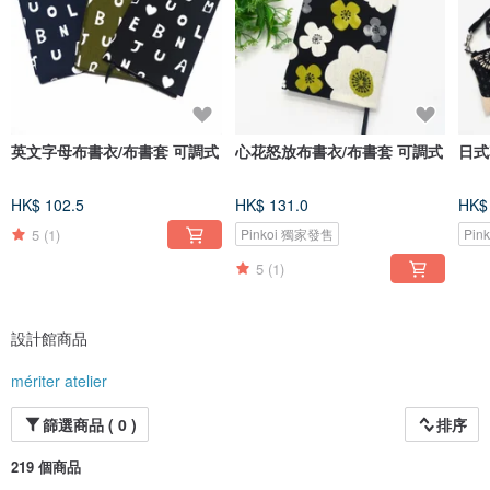
英文字母布書衣/布書套 可調式
心花怒放布書衣/布書套 可調式
日式
HK$ 102.5
HK$ 131.0
HK$
5
(1)
Pinkoi 獨家發售
Pin
5
(1)
設計館商品
mériter atelier
篩選商品 ( 0 )
排序
219 個商品