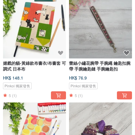
嬉戲的貓-黃綠款布書衣/布書套 可
蕾絲小繡花腕帶 手腕繩 鑰匙扣腕
調式 日本布
帶 手腕鑰匙鏈 手腕鑰匙扣
HK$ 148.1
HK$ 76.9
Pinkoi 獨家發售
Pinkoi 獨家發售
5
(1)
5
(1)