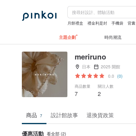
月餅禮盒
禮金利是封
手機袋
背囊
散水
主題企劃
時尚潮流
meriruno
日本
2025 開館
0.0
(0)
商品數量
關注人數
7
2
商品
設計館故事
退換貨政策
7
優惠活動
看全部 (2)