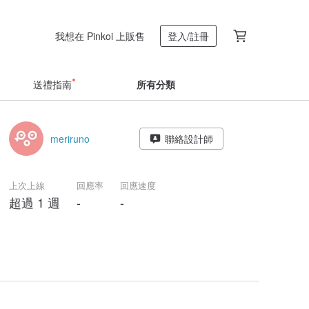
我想在 Pinkoi 上販售
登入/註冊
送禮指南
所有分類
meriruno
聯絡設計師
上次上線
回應率
回應速度
超過 1 週
-
-