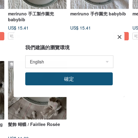
meriruno 手工製作圍兜
meriruno 手作圍兜 babybib
m
babybib
US$ 15.41
US$ 15.41
US
可訂製
可
我們建議的瀏覽環境
售完
確定
g
髮飾 蝴蝶 / Fairilee Rosée