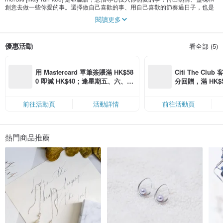
創意去做一些你愛的事。選擇做自己喜歡的事、用自己喜歡的節奏過日子，也是
對生活的一種態度。
閱讀更多
在生活中，有很多細小的事物或許不起眼，不重要但卻不可缺少。在設計上，堅
持把每個小細節發揮得淋漓盡致，我們一律採用Swarovski Crystals、日本進口材
優惠活動
看全部 (5)
料、義大利925純銀及天然珍珠而成。
飾品或許是點綴造型的調味料，但精緻的飾品能帶出內心的典雅、性格及個性的
展現，每一件作品均體現出屬於meraki的生活藝術及為一眾追求品味與藝術的女
用 Mastercard 單筆簽賬滿 HK$58
Citi The Club
性而設。
0 即減 HK$40；逢星期五、六、日
分回贈，滿 HK$580
滿 HK$880 即減 HK$80（名額有
Coins（名額
限，額滿即止，僅限「常用信用
前往活動頁
活動詳情
前往活動頁
卡」結帳）
熱門商品推薦