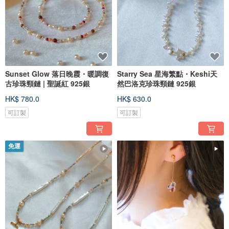
Sunset Glow 落日晚霞・暖調復
Starry Sea 星海繁點・Keshi天
古珍珠頸鏈 | 聖誕紅 925銀
然巴洛克珍珠頸鏈 925銀
HK$ 780.0
HK$ 630.0
可訂製
可訂製
免運