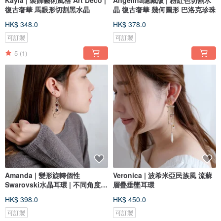
Kayla | 裝飾藝術風格 Art Deco |
Angelina隱藏版 | 粉紅色切割水
復古奢華 馬眼形切割黑水晶
晶 復古奢華 幾何圖形 巴洛克珍珠
HK$ 348.0
HK$ 378.0
可訂製
可訂製
5
(1)
Amanda | 變形旋轉個性
Veronica | 波希米亞民族風 流蘇
Swarovski水晶耳環 | 不同角度不
層疊垂墜耳環
同形狀
HK$ 398.0
HK$ 450.0
可訂製
可訂製