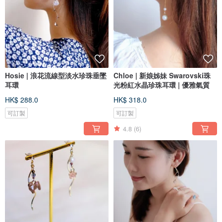
Hosie | 浪花流線型淡水珍珠垂墜
Chloe | 新娘姊妹 Swarovski珠
耳環
光粉紅水晶珍珠耳環 | 優雅氣質
HK$ 288.0
HK$ 318.0
可訂製
可訂製
4.8
(6)