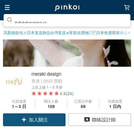
享受療癒的放鬆生活
高顏值銀包👛
日本直送飾品
台灣直送✈️
客製化禮物
🇯🇵日本免運
開運水晶🍀
meraki design
香港 | 2022 開館
上次上線
1～3 天前
4.9
(24)
出貨速度
關注人數
已賣出件數
回應速度
1～3 日
109
69
1 日內
加入關注
聯絡設計師