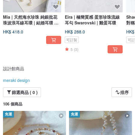
Mia | 天然海水珍珠 純銀批花
Eira | 極簡質感 蛋形珍珠流線
Sh
珠波浪耳線耳環 | 結婚耳環 新
耳勾 Swarovski | 雞蛋耳環
對稱
娘
Swa
HK$ 418.0
HK$ 288.0
HK$
可訂製
可
5
(3)
設計館商品
meraki design
篩選商品 ( 0 )
排序
106 個商品
免運
免運