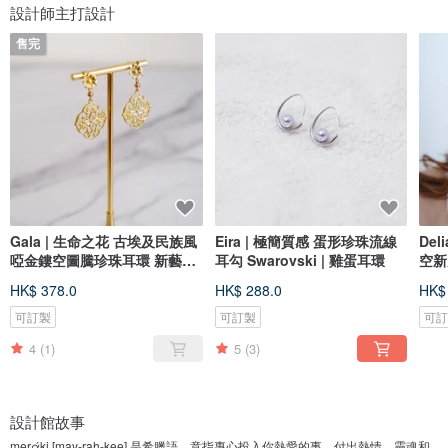
設計師主打設計
售完
Gala | 生命之花 古埃及民族風
Eira | 極簡質感 蛋形珍珠流線
Del
啞金鏤空圖騰珍珠耳環 新藝術
耳勾 Swarovski | 雞蛋耳環
空新
風格
HK$ 378.0
HK$ 288.0
HK$
可訂製
可訂製
可
4
(1)
5
(3)
設計館故事
merάki [may-rah-kee] 是希臘語，意指專心投入你熱愛的事，付出熱情、靈魂和