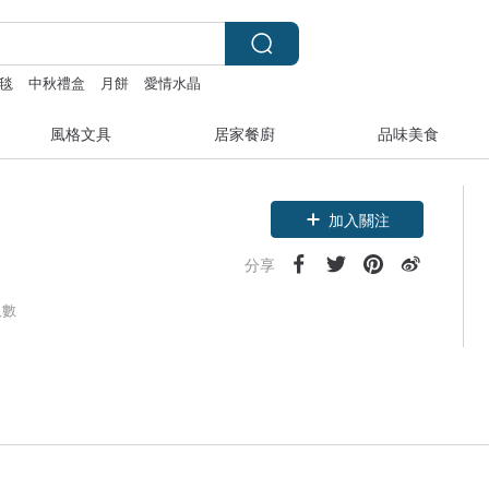
毯
中秋禮盒
月餅
愛情水晶
風格文具
居家餐廚
品味美食
加入關注
分享
人數