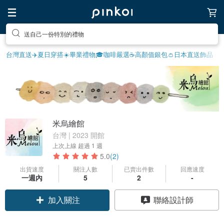
送自己一份特別的禮物
台灣直送✈️
夏日穿搭☀️
畢業禮物🎓
咖啡嚴選☕️
高顏值銀包👛
日本直送飾品
米烏繪館
台灣 | 2023 開館
上次上線
超過 1 週
5.0
(2)
出貨速度
關注人數
已賣出件數
回應速度
一週內
5
2
-
加入關注
聯絡設計師