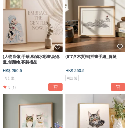
(人物肖像)手繪,動物水彩畫,紀念
(5*7含木質框)插畫手繪_冒險
畫,似顏繪,客製禮品
HK$ 250.5
HK$ 250.5
可訂製
可訂製
5
(1)