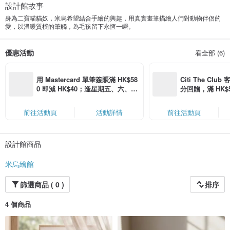
設計館故事
身為二寶喵貓奴，米烏希望結合手繪的興趣，用真實畫筆描繪人們對動物伴侶的
愛，以溫暖質樸的筆觸，為毛孩留下永恆一瞬。
優惠活動
看全部 (6)
用 Mastercard 單筆簽賬滿 HK$58
Citi The Club
0 即減 HK$40；逢星期五、六、日
分回贈，滿 HK$580
滿 HK$880 即減 HK$80（名額有
Coins（名額
限，額滿即止，僅限「常用信用
前往活動頁
活動詳情
前往活動頁
卡」結帳）
設計館商品
米烏繪館
篩選商品 ( 0 )
排序
4 個商品