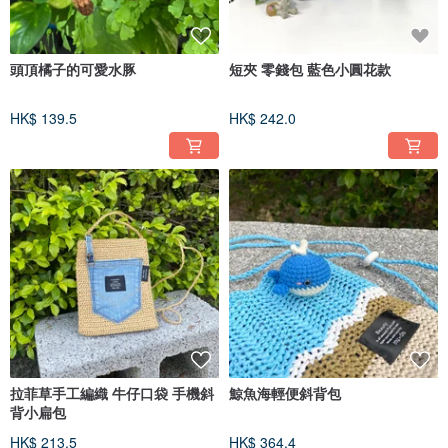
頭頂橘子的可愛水豚
短夾 零錢包 藍色小圓花款
HK$ 139.5
HK$ 242.0
拉菲草手工編織 牛仔口袋 手機斜
鯨魚海輕便斜背包
背小扁包
HK$ 213.5
HK$ 364.4