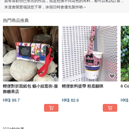
如有喜歡但已售出的作品，或是想換不同花色的布料，都可以私訊訂製，
米達會開賣場請您下單，休假日時會優先製作喲～
熱門商品推薦
輕便對折面紙包 貓小姐逛街-服
輕便飲料提帶 粉底貓咪
6 
飾糖果店
HK$ 99.7
HK$ 82.6
HK$
設計館故事