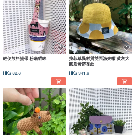
輕便飲料提帶 粉底貓咪
拉菲草異材質雙面漁夫帽 黄灰大
圓及黄藍花款
HK$ 82.6
HK$ 341.6