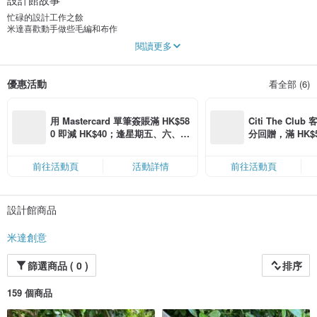
忙碌的設計工作之餘
米達喜歡動手做些毛編和布作
如果您也想生活的更有質感
閱讀更多
為平日忙碌的工作增加許多樂趣
​歡迎加入米達的手作世界
優惠活動
看全部 (6)
用 Mastercard 單筆簽賬滿 HK$58
Citi The Club
0 即減 HK$40；逢星期五、六、日
分回贈，滿 HK$580
滿 HK$880 即減 HK$80（名額有
Coins（名額
限，額滿即止，僅限「常用信用
前往活動頁
活動詳情
前往活動頁
卡」結帳）
設計館商品
米達創意
篩選商品 ( 0 )
排序
159 個商品