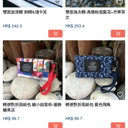
雙面波浪帽 刺蝟&淺卡其
雙面漁夫帽-典雅粉底藍花+丹寧英
文
HK$ 242.0
HK$ 253.4
輕便對折面紙包 貓小姐逛街-服飾
輕便對折面紙包 藍色飛鳥
糖果店
HK$ 99.7
HK$ 99.7