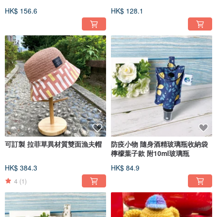
HK$ 156.6
HK$ 128.1
可訂製 拉菲草異材質雙面漁夫帽
防疫小物 隨身酒精玻璃瓶收納袋
檸檬葉子款 附10ml玻璃瓶
HK$ 384.3
HK$ 84.9
4
(1)