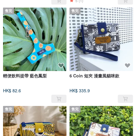
5
(1)
售完
售完
輕便飲料提帶 藍色鳳梨
6 Coin 短夾 漫畫風貓咪款
HK$ 82.6
HK$ 335.9
售完
售完