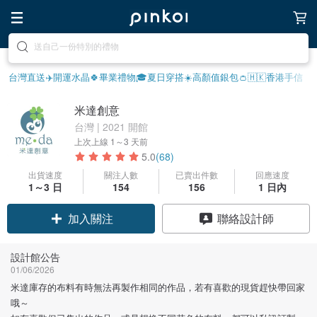
享受療癒的放鬆生活
台灣直送✈️
開運水晶🍀
畢業禮物🎓
夏日穿搭☀️
高顏值銀包👛
🇭🇰香港手信
米達創意
台灣 | 2021 開館
上次上線
1～3 天前
5.0
(68)
出貨速度
關注人數
已賣出件數
回應速度
1～3 日
154
156
1 日內
加入關注
聯絡設計師
設計館公告
01/06/2026
米達庫存的布料有時無法再製作相同的作品，若有喜歡的現貨趕快帶回家
哦～