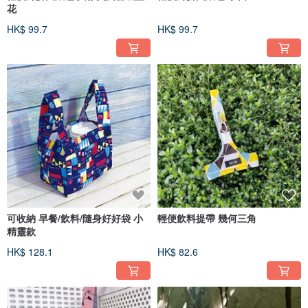
花
HK$ 99.7
HK$ 99.7
可收納 早餐/飲料/隨身好好袋 小
輕便飲料提帶 幾何三角
精靈款
HK$ 128.1
HK$ 82.6