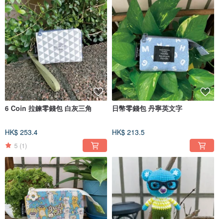
6 Coin 拉鍊零錢包 白灰三角
日幣零錢包 丹寧英文字
HK$ 253.4
HK$ 213.5
5
(1)