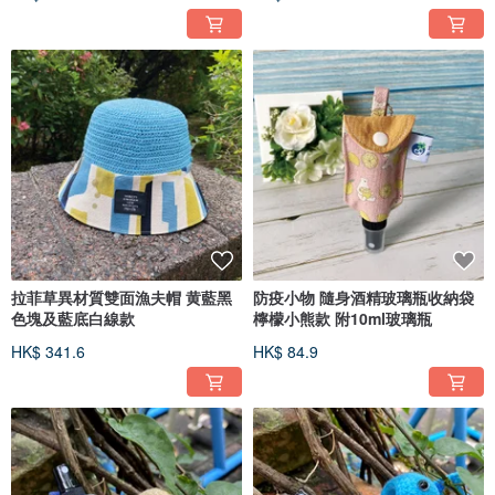
拉菲草異材質雙面漁夫帽 黄藍黑
防疫小物 隨身酒精玻璃瓶收納袋
色塊及藍底白線款
檸檬小熊款 附10ml玻璃瓶
HK$ 341.6
HK$ 84.9