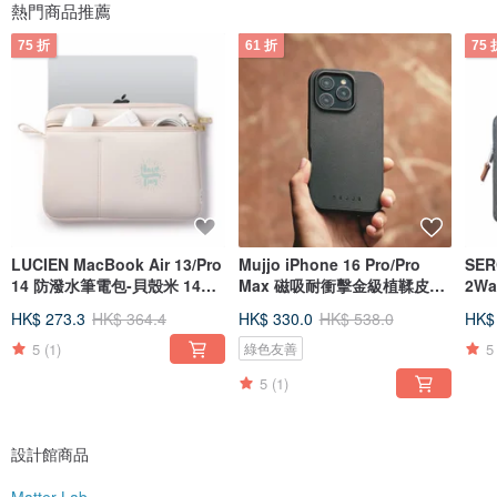
熱門商品推薦
希望，不論是對自己或是別人。
75 折
61 折
75 
/關於Matter Lab
2010年，我們開始了這趟旅程。從看展、選料、看廠，從開發到行銷，全部親力
親為。我們選擇了一條別人看來辛苦的路(確實也是)，常有人認為我們太天真了
(確實也是)；但做一個品牌不應該就是這樣嗎？如果你對自己產品的來龍去脈都不
瞭解，怎麼有信心去銷售給最終的使用者呢？
所以，只要品牌還在的一天，我們還是會堅持下去。
/CARRY ON. LIVE YOUR DREAM.
我們喜歡看到一個人帶著包包樣子，有的帥氣，有的氣質，有的破舊，當然也有
的炫耀；有的專業，有的休閒；有負擔，有責任，也有希望。
LUCIEN MacBook Air 13/Pro
Mujjo iPhone 16 Pro/Pro
SE
而真正重要的是: 你有夢想嗎？如果有，太好了，請加油；如果還沒找到，別管別
人怎麼想，請不要放棄繼續尋找。每一天，帶著你的包包往夢想前進。CARRY
14 防潑水筆電包-貝殼米 14吋
Max 磁吸耐衝擊金級植鞣皮革
2W
ON. LIVE YOUR DREAM!
電腦包
手機殼
13/P
HK$ 273.3
HK$ 364.4
HK$ 330.0
HK$ 538.0
HK$
5
(1)
5
綠色友善
5
(1)
設計館商品