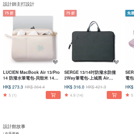
設計師主打設計
75 折
75 折
免
LUCIEN MacBook Air 13/Pro
SERGE 13/14吋防潑水防撞
SE
14 防潑水筆電包-貝殼米 14吋
2Way筆電包-上城黑 Air
電包
電腦包
13/Pro 14
13/P
HK$ 273.3
HK$ 364.4
HK$ 316.0
HK$ 421.3
HK$
5
(1)
4.9
(14)
5
設計館故事
/ 在乎風格