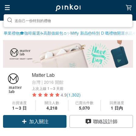
享受療癒的放鬆生活
畢業禮物🎓
咖啡嚴選☕️
高顏值銀包👛
✨Miffy 新品
🎂特別 D 嘅禮物
開運水晶
Matter Lab
台灣 | 2016 開館
上次上線
1～3 天前
4.9
(1,302)
出貨速度
關注人數
已賣出件數
回應速度
1～3 日
4,218
5,070
1 日內
領優惠券
聯絡設計師
加入關注