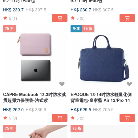
9.7-11吋 iPad包
9.7-11吋 iPad包
HK$ 230.7
HK$ 307.5
HK$ 230.7
HK$ 307.5
5
(1)
5
(5)
75 折
免運
75 折
CÂPRE Macbook 13.3吋防水減
EPOQUE 13-14吋防水輕量化側
震超彈力保護袋-法式紫
背筆電包-皇家藍 Air 13/Pro 14
HK$ 252.0
HK$ 335.9
HK$ 529.5
HK$ 705.9
5
(8)
5
(3)
75 折
75 折