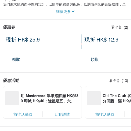
我們追求簡約而率性的設計，以簡單的線條與配色，低調而俐落的細節處理，呈
現給你一個自在而有個性的產品。流行是短暫的，但基本而經典的包款則像是你
閱讀更多
一輩子的朋友。將經典結合現代時尚與使用需求是我們不變的設計思維。
/ 在乎細節
優惠券
看全部 (2)
每一種原料經過不同的工藝加工展現了它獨有的紋理、觸感、感覺以及物理特
性。我們細心感受每種材料的差細，進行打版測試與親身使用，希望當你在接觸
到Matter Lab的產品時，能夠感受到這一份不同。
現折 HK$ 25.9
現折 HK$ 12.9
滿 2 件以上享優惠
限指定商品
/ 在乎用料
在Matter Lab，我們提供詳細的產品用料資訊，讓你清楚知道你所購買商品的真
材實料。 在布料的選擇上，我們採用符合歐盟規範的無毒環保原物料來源，這些
領取
領取
供應商必須取得了OEKO-TEX®(紡織品信心認證標誌)或是bluesign®認證。在輔
料的選擇上，我們只使用第一級的配件商(拉鍊、織帶、扣具..等)，如YKK等大
廠。
/關於包包
優惠活動
看全部 (13)
每一天，你帶著包包出門，裡面裝載了你需要的物品，往下一個目的地前進。做
為一個設計者，我們總是好奇，包包裡裝了什麼？而你又打算去那裡？
當然，每個人的答案都不一樣；可能是一位30歲左右的女子，除了肩上揹的，手
用 Mastercard 單筆簽賬滿 HK$58
Citi The Club
上還挽著一個包，裡裝了文件、筆電，俐落的走向公司的路上，準備開始一天的
0 即減 HK$40；逢星期五、六、日
分回贈，滿 HK$580
工作；又或者是一位正在為升學做準備的學子，包包裡總是裝滿了書，正往補習
滿 HK$880 即減 HK$80（名額有
Coins（名額
班的路上飛奔而去；又可能是個中年大叔，拎著運動物品，固定每周三下了班先
限，額滿即止，僅限「常用信用
到健身房報到。
前往活動頁
活動詳情
前往活動頁
卡」結帳）
每個人的目的地看似不同，但目標卻又那麼一致: 為了一個更好的自己、一個夢
想、一份愛。
因此，我們總是認真的看待每一個包包，因為它裝載的是一個個期待變得更好的