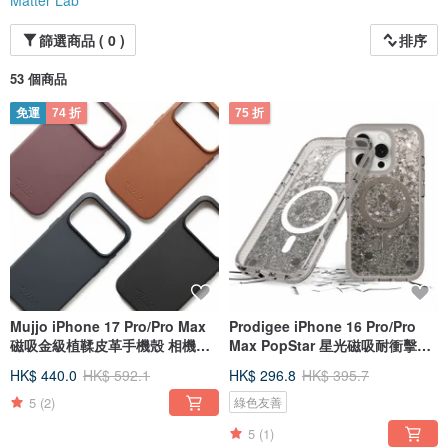
Matter Lab
篩選商品 ( 0 )
排序
53 個商品
免運
74 折
75 折
Mujjo iPhone 17 Pro/Pro Max
Prodigee iPhone 16 Pro/Pro
磁吸金級植鞣皮革手機殼 相機鍵
Max PopStar 星光磁吸耐衝擊手
按鈕
機殼
HK$ 440.0
HK$ 592.1
HK$ 296.8
HK$ 395.7
5
(2)
綠色友善
5
(1)