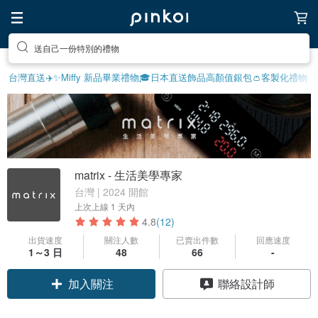
送自己一份特別的禮物
台灣直送✈️
✨Miffy 新品
畢業禮物🎓
日本直送飾品
高顏值銀包👛
客製化禮物
matrix - 生活美學專家
台灣 | 2024 開館
上次上線
1 天內
4.8
(12)
出貨速度
關注人數
已賣出件數
回應速度
1～3 日
48
66
-
領優惠券
聯絡設計師
加入關注