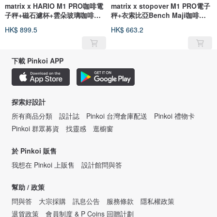
matrix x HARIO M1 PRO咖啡電
matrix x stopover M1 PRO電子
子秤+磁石濾杯+雲朵玻璃咖啡壺
秤+衣索比亞Bench Maji咖啡豆
+濾紙
禮盒
HK$ 899.5
HK$ 663.2
下載 Pinkoi APP
探索好設計
所有商品分類
設計誌
Pinkoi 台灣倉庫配送
Pinkoi 禮物卡
Pinkoi 群眾募資
找靈感
逛櫥窗
於 Pinkoi 販售
我想在 Pinkoi 上販售
設計館問與答
幫助 / 政策
問與答
大宗採購
訊息公告
服務條款
隱私權政策
退貨政策
會員制度 & P Coins 回贈計劃