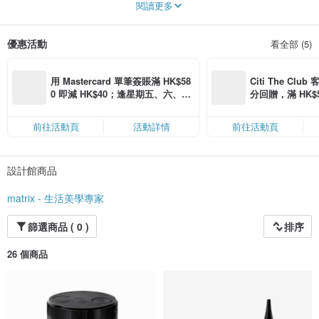
閱讀更多
這樣的運用不僅止只適用一種，還可多方面使用，這是我們團隊努力的目標！
優惠活動
看全部 (5)
用 Mastercard 單筆簽賬滿 HK$58
Citi The Club
0 即減 HK$40；逢星期五、六、日
分回贈，滿 HK$580
滿 HK$880 即減 HK$80（名額有
Coins（名額
限，額滿即止，僅限「常用信用
前往活動頁
活動詳情
前往活動頁
卡」結帳）
設計館商品
matrix - 生活美學專家
篩選商品 ( 0 )
排序
26 個商品