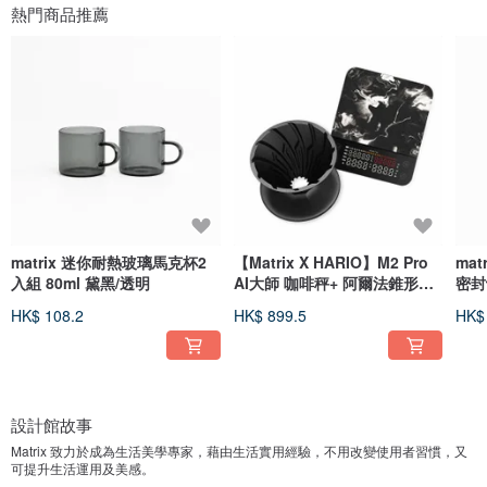
熱門商品推薦
matrix 迷你耐熱玻璃馬克杯2
【Matrix X HARIO】M2 Pro
mat
入組 80ml 黛黑/透明
AI大師 咖啡秤+ 阿爾法錐形凹
密封罐
肋陶瓷
HK$ 108.2
HK$ 899.5
HK$
設計館故事
Matrix 致力於成為生活美學專家，藉由生活實用經驗，不用改變使用者習慣，又
可提升生活運用及美感。