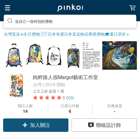
送自己一份特別的禮物
台灣直送✈️
生日禮物
🇯🇵日本免運
日本直送飾品
畢業禮物🎓
夏日穿搭☀️
純粹路人假Margot藝術工作室
台灣 | 2019 開館
上次上線
超過 1 週
0.0
(0)
關注人數
已賣出件數
回應速度
14
6
-
加入關注
聯絡設計師