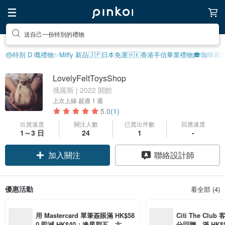
送自己一份特別的禮物
🎂特別 D 嘅禮物
✨Miffy 新品
🇯🇵日本免運
🇭🇰香港手信
畢業禮物🎓
咖啡嚴選
LovelyFeltToysShop
俄羅斯 | 2022 開館
上次上線
超過 1 週
5.0
(1)
出貨速度
關注人數
已賣出件數
回應速度
1～3 日
24
1
-
加入關注
聯絡設計師
優惠活動
看全部 (4)
用 Mastercard 單筆簽賬滿 HK$58
Citi The Club
0 即減 HK$40；逢星期五、六、日
分回贈，滿 HK$580