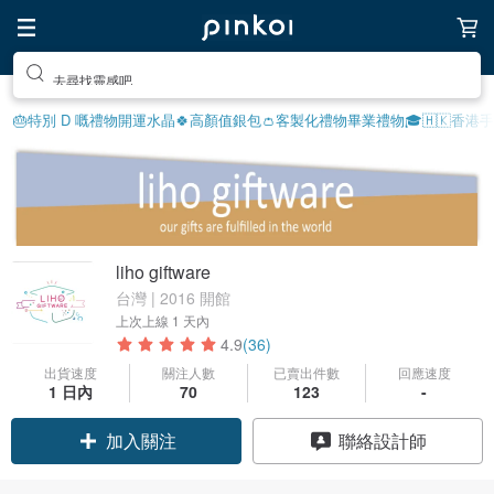
去尋找靈感吧
🎂特別 D 嘅禮物
開運水晶🍀
高顏值銀包👛
客製化禮物
畢業禮物🎓
🇭🇰香港
liho giftware
台灣 | 2016 開館
上次上線
1 天內
4.9
(36)
出貨速度
關注人數
已賣出件數
回應速度
領優惠券
1 日內
70
123
-
加入關注
聯絡設計師