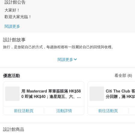
設計館公告
大家好！
歡迎大家光臨！
閱讀更多
設計館故事
旅行，是放鬆自己的方式，每趟旅程都有一段屬於自己的回憶與收穫。
藉由紀念品的收藏，為自己的生活做個紀錄。
閱讀更多
生活中有歡笑也有失落。
優惠活動
看全部 (6)
遇到生活的瓶頸時，總愛看看自己旅行紀錄，重拾信心與勇氣。
旅行，是生活的一部份，背上行囊出發到一個陌生的城市。
用 Mastercard 單筆簽賬滿 HK$58
Citi The Club
遠離自己熟悉的居住環境，是心境轉換的開頭。
0 即減 HK$40；逢星期五、六、日
分回贈，滿 HK$580
滿 HK$880 即減 HK$80（名額有
Coins（名額
看看那些因為忙碌而被忽視的景點、人文與可貴的文化。
限，額滿即止，僅限「常用信用
前往活動頁
活動詳情
前往活動頁
卡」結帳）
想想因為忙碌而忽視所愛的人，重新檢視生活，發現原來世界那麼美，原來自己
住的城市那是可愛。
設計館商品
藝術，就在生活的周遭，或者，生活就是一門藝術。