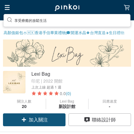
享受療癒的放鬆生活
高顏值銀包👛
🇭🇰香港手信
畢業禮物🎓
開運水晶🍀
台灣直送✈️
生日禮物
Lexi Bag
印尼 | 2022 開館
上次上線
超過 1 週
0.0
(0)
關注人數
Lexi Bag
回應速度
20
新設計館
-
加入關注
聯絡設計師