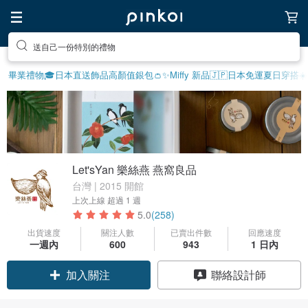
享受療癒的放鬆生活
畢業禮物🎓
日本直送飾品
高顏值銀包👛
✨Miffy 新品
🇯🇵日本免運
夏日穿搭☀️
Let'sYan 樂絲燕 燕窩良品
台灣 | 2015 開館
上次上線
超過 1 週
5.0
(258)
出貨速度
關注人數
已賣出件數
回應速度
一週內
600
943
1 日內
領優惠券
聯絡設計師
加入關注