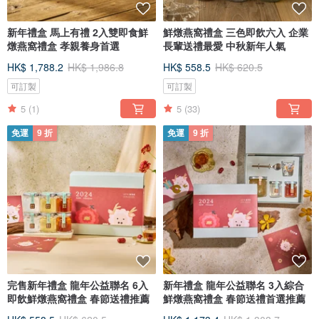
新年禮盒 馬上有禮 2入雙即食鮮
鮮燉燕窩禮盒 三色即飲六入 企業
燉燕窩禮盒 孝親養身首選
長輩送禮最愛 中秋新年人氣
HK$ 1,788.2
HK$ 1,986.8
HK$ 558.5
HK$ 620.5
可訂製
可訂製
5
(1)
5
(33)
免運
9 折
免運
9 折
完售新年禮盒 龍年公益聯名 6入
新年禮盒 龍年公益聯名 3入綜合
即飲鮮燉燕窩禮盒 春節送禮推薦
鮮燉燕窩禮盒 春節送禮首選推薦