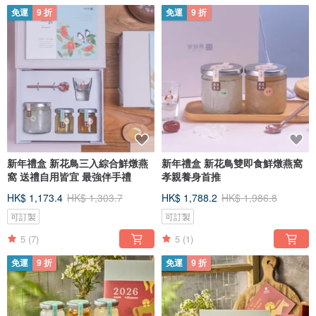
免運
9 折
免運
9 折
新年禮盒 新花鳥三入綜合鮮燉燕
新年禮盒 新花鳥雙即食鮮燉燕窩
窩 送禮自用皆宜 最強伴手禮
孝親養身首推
HK$ 1,173.4
HK$ 1,303.7
HK$ 1,788.2
HK$ 1,986.8
可訂製
可訂製
5
(7)
5
(1)
免運
9 折
免運
9 折