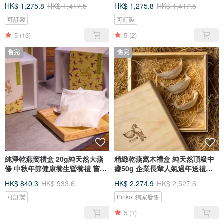
HK$ 1,275.8
HK$ 1,417.5
HK$ 1,275.8
HK$ 1,417.5
可訂製
可訂製
5
(13)
5
(2)
售完
售完
純淨乾燕窩禮盒 20g純天然大燕
精緻乾燕窩木禮盒 純天然頂級中
條 中秋年節健康養生營養禮 嘗鮮
盞50g 企業長輩人氣過年送禮最
組
愛
HK$ 840.3
HK$ 933.6
HK$ 2,274.9
HK$ 2,527.6
可訂製
Pinkoi 獨家發售
5
(1)