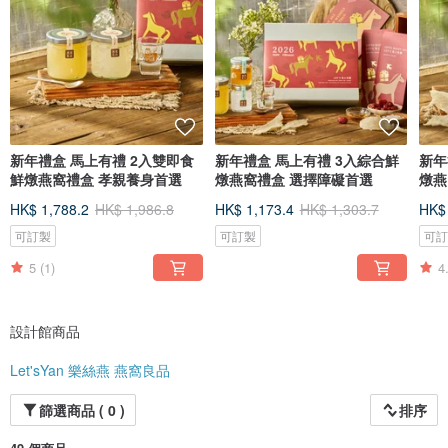
新年禮盒 馬上有禮 2入雙即食
新年禮盒 馬上有禮 3入綜合鮮
新年
鮮燉燕窩禮盒 孝親養身首選
燉燕窩禮盒 選擇障礙首選
燉燕
HK$ 1,788.2
HK$ 1,986.8
HK$ 1,173.4
HK$ 1,303.7
HK$
可訂製
可訂製
可
5
(1)
4
設計館商品
Let'sYan 樂絲燕 燕窩良品
篩選商品 ( 0 )
排序