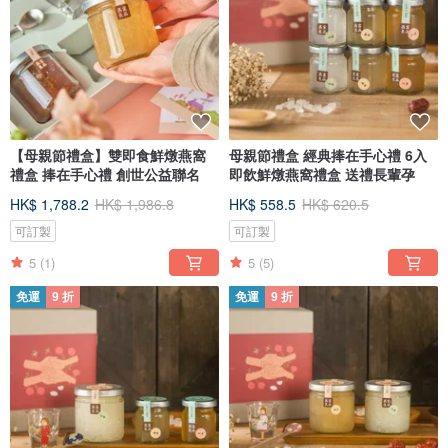
【母親節禮盒】雙即食鮮燉燕窩
母親節禮盒 經典捧在手心禮 6入
禮盒 捧在手心禮 創世公益聯名
即飲鮮燉燕窩禮盒 送禮長輩孕
HK$ 1,788.2
HK$ 1,986.8
HK$ 558.5
HK$ 620.5
可訂製
可訂製
5
(1)
5
(5)
免運
9 折
免運
9 折