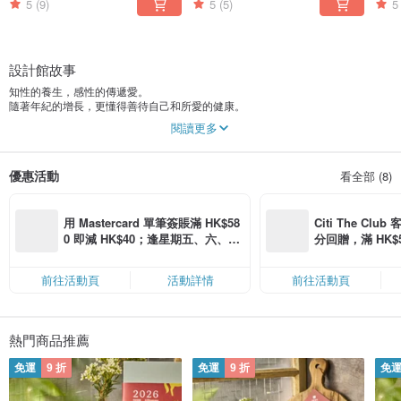
5
(9)
5
(5)
5
設計館故事
知性的養生，感性的傳遞愛。
隨著年紀的增長，更懂得善待自己和所愛的健康。
一句問候，ㄧ份感激，
閱讀更多
少一些遺憾，多一些溫暖，
樂絲燕將傳達這份關愛。
自信的包裝裹著暖暖的心意，
優惠活動
看全部 (8)
就是要用燕窩好好地照顧每一個人，
著重燕窩的本質和真摯的心意祝福。
I love you more than I can say.
用 Mastercard 單筆簽賬滿 HK$58
Citi The Club
Let's Yan 樂絲燕
0 即減 HK$40；逢星期五、六、日
分回贈，滿 HK$580
滿 HK$880 即減 HK$80（名額有
Coins（名額
限，額滿即止，僅限「常用信用
前往活動頁
活動詳情
前往活動頁
卡」結帳）
熱門商品推薦
免運
9 折
免運
9 折
免