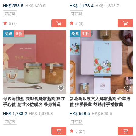
HK$ 558.5
HK$ 620.5
HK$ 1,173.4
HK$ 1,303.7
可訂製
可訂製
5
(7)
5
(3)
免運
9 折
免運
9 折
母親節禮盒 雙即食鮮燉燕窩 捧在
新花鳥即飲六入鮮燉燕窩 企業送
手心禮 創世公益聯名 養身首選
禮 疼愛長輩 熱銷伴手禮推薦
HK$ 1,788.2
HK$ 1,986.8
HK$ 558.5
HK$ 620.5
可訂製
可訂製
5
(27)