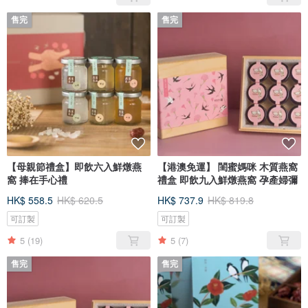
售完
售完
【母親節禮盒】即飲六入鮮燉燕
【港澳免運】 閨蜜媽咪 木質燕窩
窩 捧在手心禮
禮盒 即飲九入鮮燉燕窩 孕產婦彌
HK$ 558.5
HK$ 620.5
HK$ 737.9
HK$ 819.8
可訂製
可訂製
5
(19)
5
(7)
售完
售完