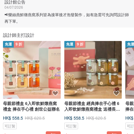
設計館公告
04/07/2026
📢樂絲燕鮮燉燕窩系列皆為接單後才泡發製作，如有急需可先詢問設計師
再下單。
設計師主打設計
免運
9 折
免運
9 折
免
母親節禮盒 6入即飲鮮燉燕窩
母親節禮盒 經典捧在手心禮 6
母親
禮盒 捧在手心禮 創世公益聯名
入即飲鮮燉燕窩禮盒 送禮長輩
捧在
孕
HK$ 558.5
HK$ 620.5
HK$ 558.5
HK$ 620.5
HK$
可訂製
可訂製
可