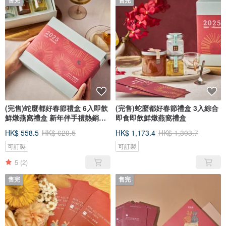
售完
售完
(完售)蛇麼都好春節禮盒 6入即飲
(完售)蛇麼都好春節禮盒 3入綜合
鮮燉燕窩禮盒 新年伴手禮熱銷
即食即飲鮮燉燕窩禮盒
NO1
HK$ 558.5
HK$ 620.5
HK$ 1,173.4
HK$ 1,303.7
可訂製
可訂製
5
(2)
售完
售完