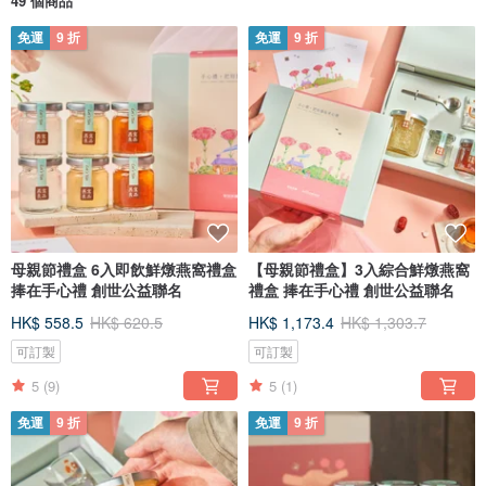
49 個商品
免運
9 折
免運
9 折
母親節禮盒 6入即飲鮮燉燕窩禮盒
【母親節禮盒】3入綜合鮮燉燕窩
捧在手心禮 創世公益聯名
禮盒 捧在手心禮 創世公益聯名
HK$ 558.5
HK$ 620.5
HK$ 1,173.4
HK$ 1,303.7
可訂製
可訂製
5
(9)
5
(1)
免運
9 折
免運
9 折