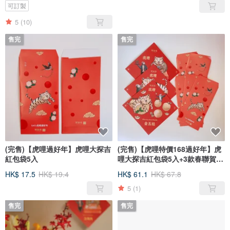
可訂製
5
(10)
售完
售完
(完售)【虎哩過好年】虎哩大探吉
(完售)【虎哩特價168過好年】虎
紅包袋5入
哩大探吉紅包袋5入+3款春聯賀卡
組
HK$ 17.5
HK$ 19.4
HK$ 61.1
HK$ 67.8
5
(1)
售完
售完