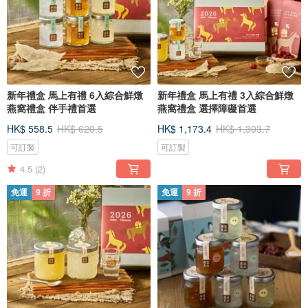
新年禮盒 馬上有禮 6入綜合鮮燉
新年禮盒 馬上有禮 3入綜合鮮燉
燕窩禮盒 伴手禮首選
燕窩禮盒 選擇障礙首選
HK$ 558.5
HK$ 620.5
HK$ 1,173.4
HK$ 1,303.7
可訂製
可訂製
4.5
(2)
免運
9 折
免運
9 折