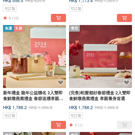
HK$ 558.5
HK$ 620.5
HK$ 1,173.4
HK$ 1,303.7
可訂製
可訂製
5
(10)
免運
9 折
售完
新年禮盒 龍年公益聯名 2入雙即
(完售)蛇麼都好春節禮盒 2入雙即
食鮮燉燕窩禮盒 春節送禮孝親推
食鮮燉燕窩禮盒 孝親養身首選
薦
HK$ 1,788.2
HK$ 1,986.8
HK$ 1,788.2
HK$ 1,986.8
可訂製
可訂製
5
(1)