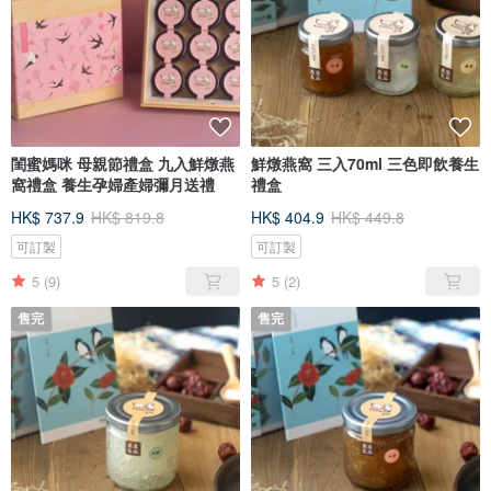
閨蜜媽咪 母親節禮盒 九入鮮燉燕
鮮燉燕窩 三入70ml 三色即飲養生
窩禮盒 養生孕婦產婦彌月送禮
禮盒
HK$ 737.9
HK$ 819.8
HK$ 404.9
HK$ 449.8
可訂製
可訂製
5
(9)
5
(2)
售完
售完