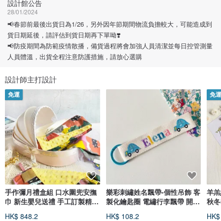
設計館公告
28/01/2024
📢春節前最後出貨日為1/26，另外因年節期間物流負擔較大，可能造成到
貨日期延後，請評估到貨日期再下單呦❣️
📢防疫期間為防範疫情散播，備貨過程將會加強人員清潔並每日控管測量
人員體溫，出貨全程注意防護措施，請放心選購
設計師主打設計
免運
免
手作彌月禮盒組 口水圍兜安撫
樂彩刺繡姓名飄帶-個性吊飾 客
羊羔
巾 新生嬰兒送禮 手工訂製精品
製化鑰匙圈 電繡行李飄帶 開學
秋冬
禮物
季
親子
HK$ 848.2
HK$ 108.2
HK$