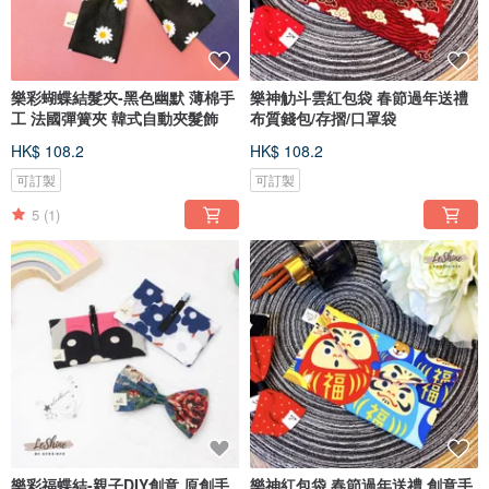
樂彩蝴蝶結髮夾-黑色幽默 薄棉手
樂神觔斗雲紅包袋 春節過年送禮
工 法國彈簧夾 韓式自動夾髮飾
布質錢包/存摺/口罩袋
HK$ 108.2
HK$ 108.2
可訂製
可訂製
5
(1)
樂彩福蝶結-親子DIY創意 原創手
樂神紅包袋 春節過年送禮 創意手