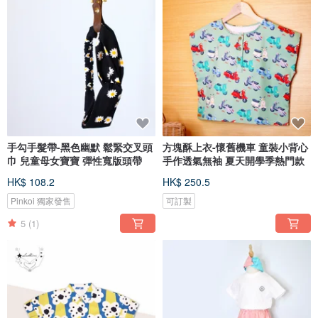
手勾手髮帶-黑色幽默 鬆緊交叉頭
方塊酥上衣-懷舊機車 童裝小背心
巾 兒童母女寶寶 彈性寬版頭帶
手作透氣無袖 夏天開學季熱門款
HK$ 108.2
HK$ 250.5
Pinkoi 獨家發售
可訂製
5
(1)