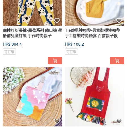
個性打折長褲-黑莓系列 縮口褲 學
Tie帥男神領帶-男童裝彈性領帶
齡前兒童訂製 手作時尚親子
手工訂製時尚婚宴 百搭親子款
HK$ 364.4
HK$ 108.2
可訂製
可訂製