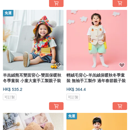
免運
羊羔絨熊耳雙面背心-雙面保暖秋
輕絨毛背心-羊羔絨保暖秋冬季童
冬季童裝 小童大童手工製親子裝
裝 無袖手工製作 過年春節親子裝
HK$ 535.2
HK$ 364.4
可訂製
可訂製
免運