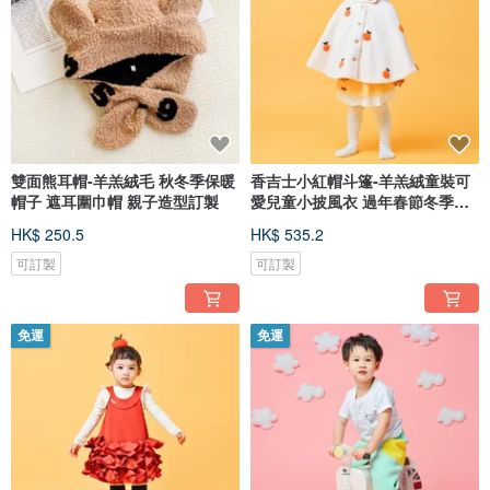
雙面熊耳帽-羊羔絨毛 秋冬季保暖
香吉士小紅帽斗篷-羊羔絨童裝可
帽子 遮耳圍巾帽 親子造型訂製
愛兒童小披風衣 過年春節冬季保
暖
HK$ 250.5
HK$ 535.2
可訂製
可訂製
免運
免運