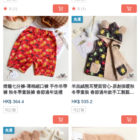
5
(1)
5
(1)
免運
燈籠七分褲-薄棉縮口褲 手作吊帶
羊羔絨熊耳雙面背心-原創保暖秋
褲 秋冬季童裝褲 春節過年送禮
冬季童裝 春節過年款手工製親子
裝
HK$ 364.4
HK$ 535.2
可訂製
可訂製
免運