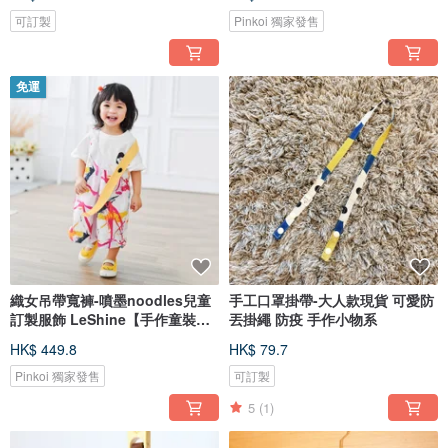
可訂製
Pinkoi 獨家發售
免運
織女吊帶寬褲-噴墨noodles兒童
手工口罩掛帶-大人款現貨 可愛防
訂製服飾 LeShine【手作童裝系
丟掛繩 防疫 手作小物系
列】
HK$ 449.8
HK$ 79.7
Pinkoi 獨家發售
可訂製
5
(1)