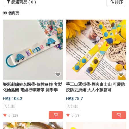
篩選商品 ( 0 )
排序
99 個商品
樂彩刺繡姓名飄帶-個性吊飾 客製
手工口罩掛帶-煙火富士山 可愛防
化鑰匙圈 電繡行李飄帶 開學季
疫防丟掛繩 大人小孩皆可
HK$ 108.2
HK$ 79.7
可訂製
可訂製
5
(28)
5
(7)