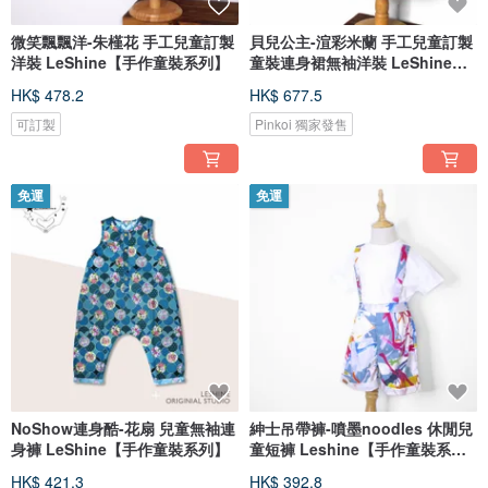
微笑飄飄洋-朱槿花 手工兒童訂製
貝兒公主-渲彩米蘭 手工兒童訂製
洋裝 LeShine【手作童裝系列】
童裝連身裙無袖洋裝 LeShine樂
彩
HK$ 478.2
HK$ 677.5
可訂製
Pinkoi 獨家發售
免運
免運
NoShow連身酷-花扇 兒童無袖連
紳士吊帶褲-噴墨noodles 休閒兒
身褲 LeShine【手作童裝系列】
童短褲 Leshine【手作童裝系
列】
HK$ 421.3
HK$ 392.8