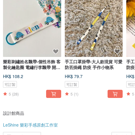
樂彩刺繡姓名飄帶-個性吊飾 客
手工口罩掛帶-大人款現貨 可愛
手工
製化鑰匙圈 電繡行李飄帶 開學
防丟掛繩 防疫 手作小物系
防疫
季
HK$ 108.2
HK$ 79.7
HK$
可訂製
可訂製
可
5
(28)
5
(1)
5
設計館商品
LeShine 樂彩手感原創工作室