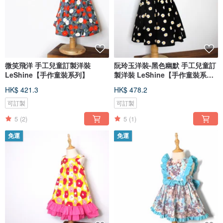
微笑飛洋 手工兒童訂製洋裝
阮玲玉洋裝-黑色幽默 手工兒童訂
LeShine【手作童裝系列】
製洋裝 LeShine【手作童裝系
列】
HK$ 421.3
HK$ 478.2
可訂製
可訂製
5
(2)
5
(1)
免運
免運