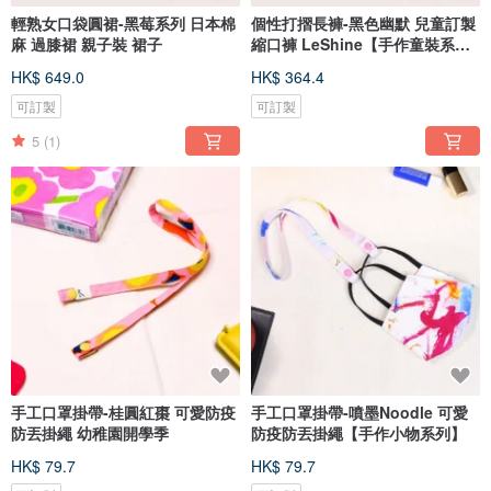
輕熟女口袋圓裙-黑莓系列 日本棉
個性打摺長褲-黑色幽默 兒童訂製
麻 過膝裙 親子裝 裙子
縮口褲 LeShine【手作童裝系
列】
HK$ 649.0
HK$ 364.4
可訂製
可訂製
5
(1)
手工口罩掛帶-桂圓紅棗 可愛防疫
手工口罩掛帶-噴墨Noodle 可愛
防丟掛繩 幼稚園開學季
防疫防丟掛繩【手作小物系列】
HK$ 79.7
HK$ 79.7