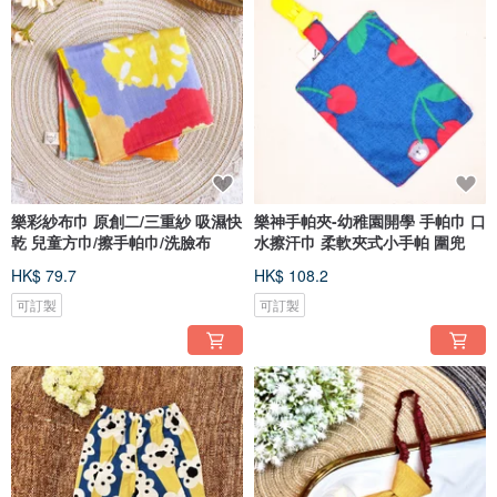
樂彩紗布巾 原創二/三重紗 吸濕快
樂神手帕夾-幼稚園開學 手帕巾 口
乾 兒童方巾/擦手帕巾/洗臉布
水擦汗巾 柔軟夾式小手帕 圍兜
HK$ 79.7
HK$ 108.2
可訂製
可訂製