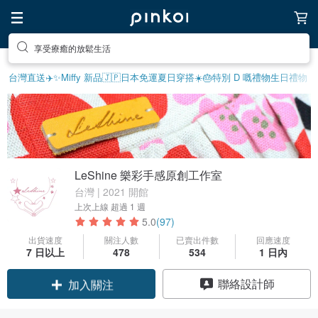
享受療癒的放鬆生活
台灣直送✈️
✨Miffy 新品
🇯🇵日本免運
夏日穿搭☀️
🎂特別 D 嘅禮物
生日禮物
LeShine 樂彩手感原創工作室
台灣 | 2021 開館
上次上線
超過 1 週
5.0
(97)
出貨速度
關注人數
已賣出件數
回應速度
7 日以上
478
534
1 日內
領優惠券
聯絡設計師
加入關注