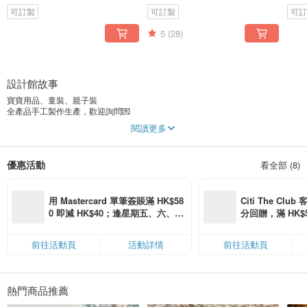
可訂製
可訂製
可
5
(28)
設計館故事
寶寶用品、童裝、親子裝
全產品手工製作生產，歡迎詢問💌
-
閱讀更多
是空姐，是設計師，也是一位母親
從 設計 > 選布 > 打版 > 對花 > 製作
堅持層層把關，為了給寶貝最亮眼又舒適的品質！
優惠活動
看全部 (8)
「樂彩」手感原創訂製
我們期許自己不斷追求101%的完美。
用 Mastercard 單筆簽賬滿 HK$58
Citi The Club
0 即減 HK$40；逢星期五、六、日
分回贈，滿 HK$580
滿 HK$880 即減 HK$80（名額有
Coins（名額
限，額滿即止，僅限「常用信用
前往活動頁
活動詳情
前往活動頁
卡」結帳）
熱門商品推薦