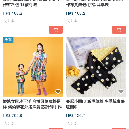
作材料包 18款可選
作布質錢包/存摺/口罩袋
HK$ 108.2
HK$ 108.2
可訂製
可訂製
免運
輕熟女阮玲玉洋 台灣原創薄棉長
樂彩小圍巾 絨毛薄棉 冬季親膚保
洋 繽紛碎花外搭洋裝 設計師手作
暖圍巾
HK$ 705.9
HK$ 136.7
可訂製
可訂製