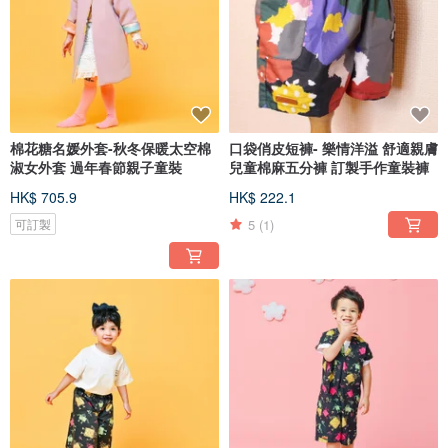
棉花糖名媛外套-秋冬保暖太空棉
口袋俏皮短褲- 樂情洋溢 舒適親膚
淑女外套 過年春節親子童裝
兒童棉麻五分褲 訂製手作童裝褲
HK$ 705.9
HK$ 222.1
5
(1)
可訂製