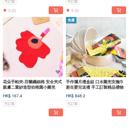
可訂製
可訂製
5
(2)
5
(2)
免運
花朵手帕夾-芬蘭纖細棉 安全夾式
手作彌月禮盒組 口水圍兜安撫巾
親膚二重紗造型幼稚園小圍兜
新生嬰兒送禮 手工訂製精品禮物
HK$ 167.4
HK$ 848.2
可訂製
可訂製
免運