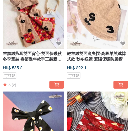
羊羔絨熊耳雙面背心-雙面保暖秋
輕羊絨雙面漁夫帽-高級羊羔絨韓
冬季童裝 春節過年款手工製親子
式款 秋冬送禮 遮陽保暖防風帽
裝
HK$ 535.2
HK$ 222.1
可訂製
可訂製
5
(2)