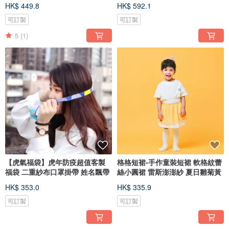
裝
HK$ 449.8
HK$ 592.1
可訂製
可訂製
5
(1)
【虎氣福袋】虎年防疫超值客製
格格短裙-手作童裝短裙 軟格紋蕾
福袋 二重紗布口罩掛帶 姓名飄帶
絲小圓裙 雷斯澎澎紗 夏日雛菊黃
HK$ 353.0
HK$ 335.9
可訂製
可訂製