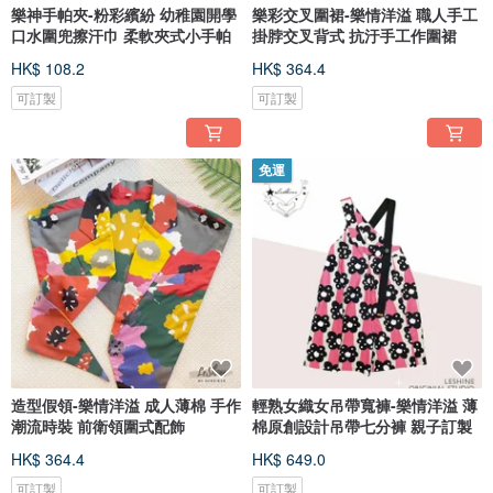
樂神手帕夾-粉彩繽紛 幼稚園開學
樂彩交叉圍裙-樂情洋溢 職人手工
口水圍兜擦汗巾 柔軟夾式小手帕
掛脖交叉背式 抗汙手工作圍裙
HK$ 108.2
HK$ 364.4
可訂製
可訂製
免運
造型假領-樂情洋溢 成人薄棉 手作
輕熟女織女吊帶寬褲-樂情洋溢 薄
潮流時裝 前衛領圍式配飾
棉原創設計吊帶七分褲 親子訂製
HK$ 364.4
HK$ 649.0
可訂製
可訂製