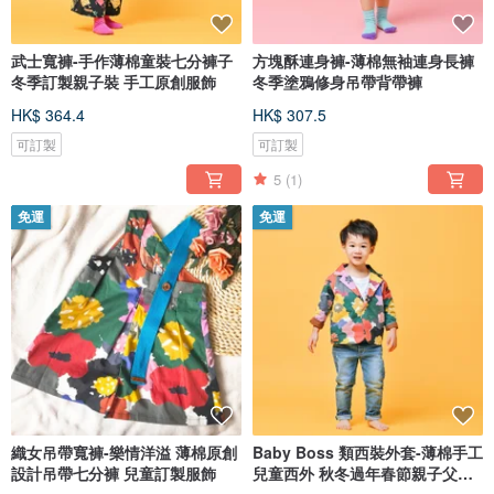
武士寬褲-手作薄棉童裝七分褲子
方塊酥連身褲-薄棉無袖連身長褲
冬季訂製親子裝 手工原創服飾
冬季塗鴉修身吊帶背帶褲
HK$ 364.4
HK$ 307.5
可訂製
可訂製
5
(1)
免運
免運
織女吊帶寬褲-樂情洋溢 薄棉原創
Baby Boss 類西裝外套-薄棉手工
設計吊帶七分褲 兒童訂製服飾
兒童西外 秋冬過年春節親子父子