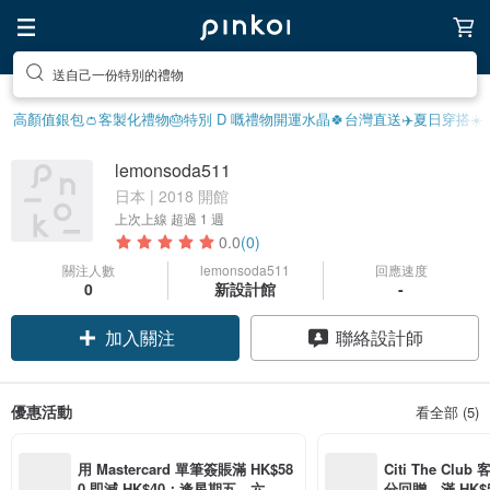
送自己一份特別的禮物
高顏值銀包👛
客製化禮物
🎂特別 D 嘅禮物
開運水晶🍀
台灣直送✈️
夏日穿搭☀️
lemonsoda511
日本 | 2018 開館
上次上線
超過 1 週
0.0
(0)
關注人數
lemonsoda511
回應速度
0
新設計館
-
加入關注
聯絡設計師
優惠活動
看全部 (5)
用 Mastercard 單筆簽賬滿 HK$58
Citi The Club
0 即減 HK$40；逢星期五、六、日
分回贈，滿 HK$580