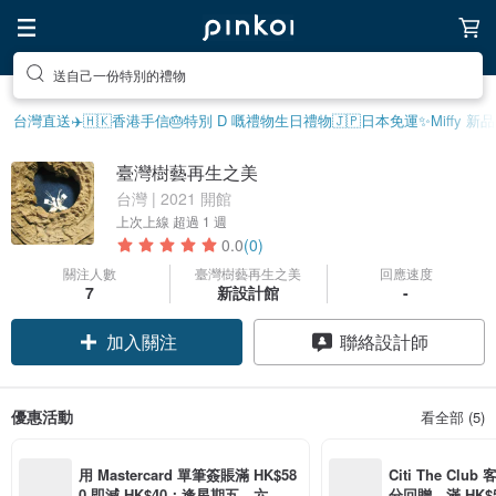
送自己一份特別的禮物
台灣直送✈️
🇭🇰香港手信
🎂特別 D 嘅禮物
生日禮物
🇯🇵日本免運
✨Miffy 新品
臺灣樹藝再生之美
台灣 | 2021 開館
上次上線
超過 1 週
0.0
(0)
關注人數
臺灣樹藝再生之美
回應速度
7
新設計館
-
加入關注
聯絡設計師
優惠活動
看全部 (5)
用 Mastercard 單筆簽賬滿 HK$58
Citi The Club
0 即減 HK$40；逢星期五、六、日
分回贈，滿 HK$580