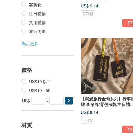
客製化
US$ 9.14
生日禮物
可訂製
實用禮物
旅行周邊
顯示更多
價格
US$10 以下
US$10 - 50
【就愛旅行金句系列】行李
US$
-
牌 李吊牌/背包吊牌/生日禮物
可客製
US$ 9.14
可訂製
材質