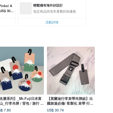
輕鬆擁有海外好設計
koi A
S$ 30.0
指定商品跨境享運費折抵優惠
活動詳情
名勝系列】_Mt.Fuji日本富
【莫蘭迪行李束帶吊牌組】出
山_行李吊牌 / 背包 / 旅行 /
國旅遊必備/ 客製化 束帶 行李
國
吊牌
$ 7.80
US$ 30.74