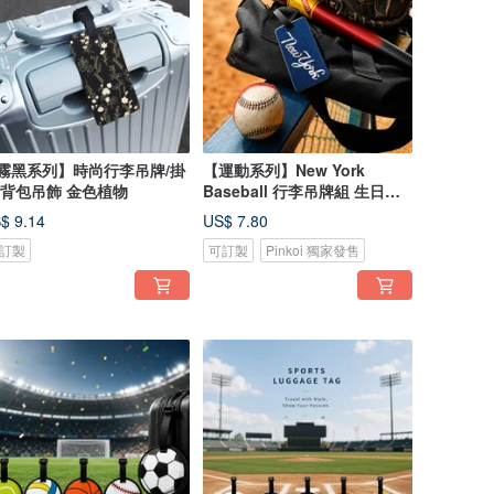
霧黑系列】時尚行李吊牌/掛
【運動系列】New York
/背包吊飾 金色植物
Baseball 行李吊牌組 生日禮
物 畢業禮
$ 9.14
US$ 7.80
訂製
可訂製
Pinkoi 獨家發售