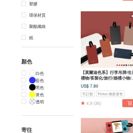
塑膠
環保材質
聚酯纖維
紙
顏色
【莫蘭迪色系】行李吊牌/生
白色
禮物/客製化/旅行/婚禮小物/
藍色
國
US$ 7.80
黑色
可訂製
Pinkoi 獨家發售
黃色
透明
4.9
(36)
寄往