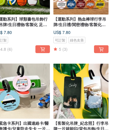
運動系列】球類書包吊飾行
【運動系列】熱血棒球行李吊
吊牌/生日禮物/客製化 足球
牌/生日禮/閨密禮物/客製化禮
球
物
$ 7.80
US$ 7.80
訂製
可訂製
綠色友善
4.8
(6)
5
(3)
緊急卡系列】出國連絡卡/醫
【客製化吊牌_紀念照】行李吊
救護卡/兒童防走失卡 一片可
牌一片就能印/背包吊飾/生日禮