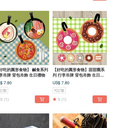
好吃的圓形食物】 鹹食系列
【好吃的圓形食物】甜甜圈系
李吊牌 背包吊飾 生日禮物
列 行李吊牌 背包吊飾 生日禮
物
$ 7.80
US$ 7.80
訂製
可訂製
5
(1)
5
(1)