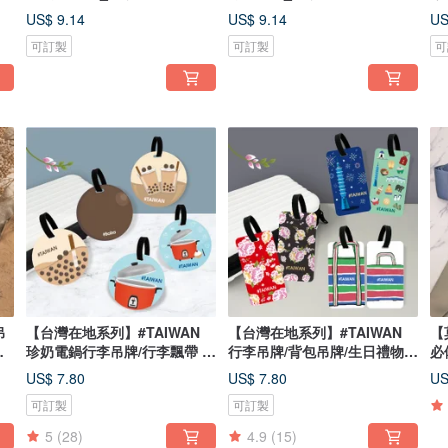
吊
US$ 9.14
US$ 9.14
US
可訂製
可訂製
可
吊
【台灣在地系列】#TAIWAN
【台灣在地系列】#TAIWAN
【
/
珍奶電鍋行李吊牌/行李飄帶 客
行李吊牌/背包吊牌/生日禮物/
必
製禮物
客製化
品
US$ 7.80
US$ 7.80
US
可訂製
可訂製
5
(28)
4.9
(15)