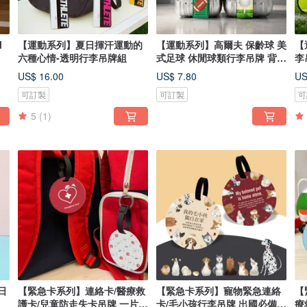
l
【運動系列】夏日揮汗運動的
【運動系列】高爾夫 保齡球 美
【
六種心情-透明行李吊牌組
式足球 休閒球類行李吊牌 背包
李
吊飾
棒
US$ 16.00
US$ 7.80
US
可訂製
可訂製
可
5
(1)
日
【緊急卡系列】連絡卡/醫療救
【緊急卡系列】寵物緊急連絡
【
護卡/兒童防走失卡吊牌 一片可
卡/毛小孩行李吊牌 出國必備
療