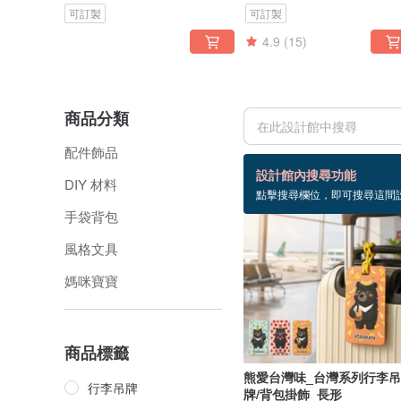
可訂製
可訂製
4.9
(15)
商品分類
配件飾品
107 個商品
設計館內搜尋功能
DIY 材料
點擊搜尋欄位，即可搜尋這間
手袋背包
風格文具
媽咪寶寶
商品標籤
熊愛台灣味_台灣系列行李吊
行李吊牌
牌/背包掛飾_長形