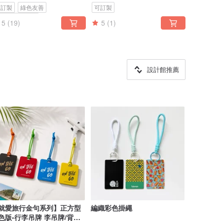
可訂製
綠色友善
可訂製
inkoi 獨家發售
5
(19)
5
(1)
設計館推薦
就愛旅行金句系列】正方型
編織彩色掛繩
色版-行李吊牌 李吊牌/背包