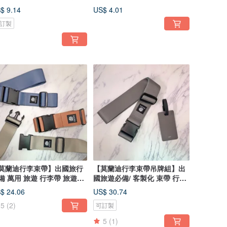
牌
$ 9.14
US$ 4.01
訂製
莫蘭迪行李束帶】出國旅行
【莫蘭迪行李束帶吊牌組】出
備 萬用 旅遊 行李帶 旅遊用
國旅遊必備/ 客製化 束帶 行李
吊牌
$ 24.06
US$ 30.74
5
(2)
可訂製
5
(1)