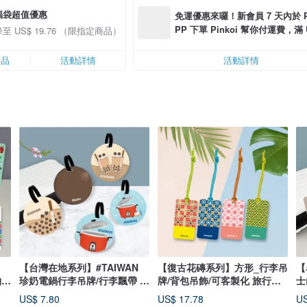
福袋超值優惠
免運優惠來囉！新會員 7 天內於 Pin
PP 下單 Pinkoi 幫你付運費，滿 U
至 US$ 19.76 （限指定商品）
0 最高可減運費 US$ 6.00
商品
活動詳情
活動詳情
【台灣在地系列】#TAIWAN
【復古花磚系列】方形_行李吊
【
/
珍奶電鍋行李吊牌/行李飄帶 客
牌/背包吊飾/可客製化 旅行小
士
製禮物
物
出
US$ 7.80
US$ 17.78
US