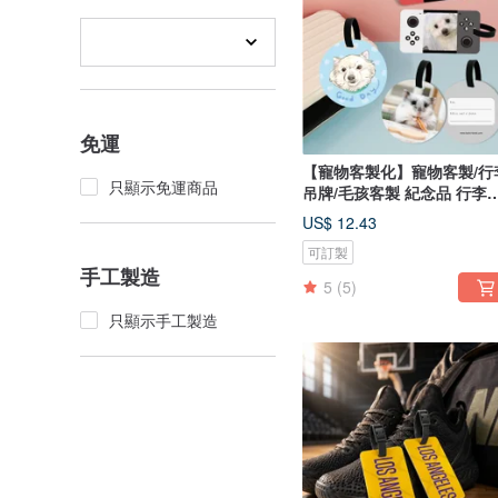
免運
【寵物客製化】寵物客製/行
只顯示免運商品
吊牌/毛孩客製 紀念品 行李
牌
US$ 12.43
可訂製
手工製造
5
(5)
只顯示手工製造