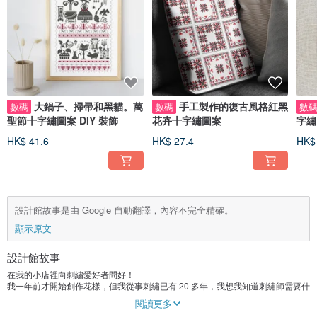
大鍋子、掃帚和黑貓。萬
手工製作的復古風格紅黑
數碼
數碼
數
聖節十字繡圖案 DIY 裝飾
花卉十字繡圖案
字繡
HK$ 41.6
HK$ 27.4
HK$
設計館故事是由 Google 自動翻譯，內容不完全精確。
顯示原文
設計館故事
在我的小店裡向刺繡愛好者問好！
我一年前才開始創作花樣，但我從事刺繡已有 20 多年，我想我知道刺繡師需要什
麼才能進行舒適的刺繡。
閱讀更多
所有方案都是手動創建的。