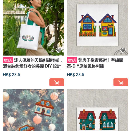
迷人優雅的天鵝刺繡模板，
黃房子像素藝術十字繡圖
數碼
數碼
適合裝飾愛好者的美麗 DIY 設計
案-DIY原始風格刺繡
HK$ 23.5
HK$ 23.5