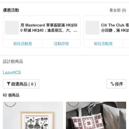
優惠活動
看全部 (5)
用 Mastercard 單筆簽賬滿 HK$58
Citi The Club
0 即減 HK$40；逢星期五、六、日
分回贈，滿 HK$580
滿 HK$880 即減 HK$80（名額有
Coins（名額
限，額滿即止，僅限「常用信用
前往活動頁
活動詳情
前往活動頁
卡」結帳）
設計館商品
LazuritCS
篩選商品 ( 0 )
排序
62 個商品