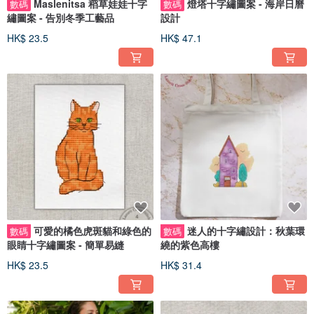
Maslenitsa 稻草娃娃十字
燈塔十字繡圖案 - 海岸日曆
數碼
數碼
繡圖案 - 告別冬季工藝品
設計
HK$ 23.5
HK$ 47.1
可愛的橘色虎斑貓和綠色的
迷人的十字繡設計：秋葉環
數碼
數碼
眼睛十字繡圖案 - 簡單易縫
繞的紫色高樓
HK$ 23.5
HK$ 31.4