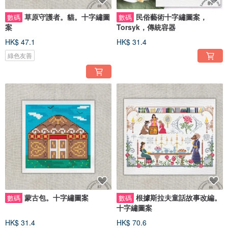
草原守護者。貓。十字繡圖
民俗藝術十字繡圖案，
數碼
數碼
案
Torsyk，傳統容器
HK$ 47.1
HK$ 31.4
綠色友善
蒙古包。十字繡圖案
根據斯拉夫童話故事改編。
數碼
數碼
十字繡圖案
HK$ 31.4
HK$ 70.6