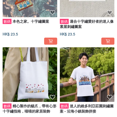
本色之家。十字繡圖案
適合十字繡愛好者的迷人像
數碼
數碼
素屋刺繡圖案
HK$ 23.5
HK$ 23.5
精心製作的貓爪，帶有心形
迷人的維多利亞莊園刺繡圖
數碼
數碼
十字繡指南，喵喵的家居裝飾
案 - 沿海小鎮裝飾拼接