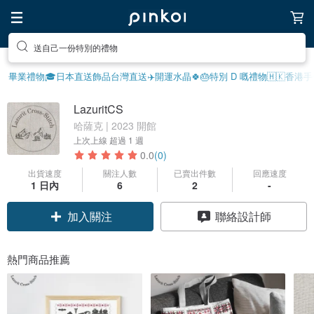
享受療癒的放鬆生活
畢業禮物🎓
日本直送飾品
台灣直送✈️
開運水晶🍀
🎂特別 D 嘅禮物
🇭🇰香港
LazuritCS
哈薩克 | 2023 開館
上次上線
超過 1 週
0.0
(0)
出貨速度
關注人數
已賣出件數
回應速度
1 日內
6
2
-
加入關注
聯絡設計師
熱門商品推薦