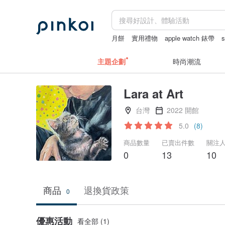
月餅
實用禮物
apple watch 錶帶
主題企劃
時尚潮流
Lara at Art
台灣
2022 開館
5.0
(8)
商品數量
已賣出件數
關注
0
13
10
商品
退換貨政策
0
優惠活動
看全部 (1)