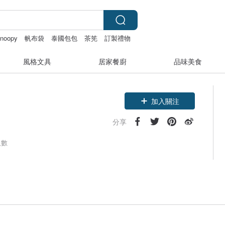
snoopy
帆布袋
泰國包包
茶筅
訂製禮物
風格文具
居家餐廚
品味美食
加入關注
分享
人數