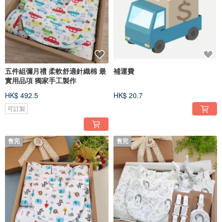
五件組彌月禮 柔軟舒適針織棉 最
補運費
實用品項 獨家手工製作
HK$ 492.5
HK$ 20.7
可訂製
售完
售完