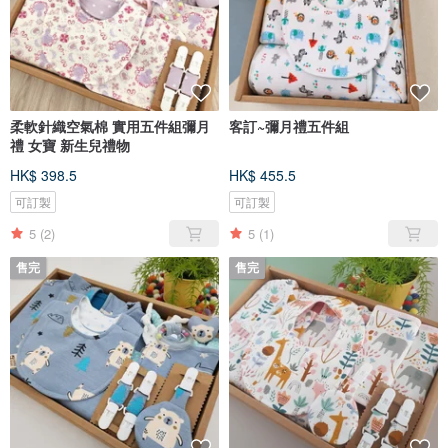
柔軟針織空氣棉 實用五件組彌月
客訂~彌月禮五件組
禮 女寶 新生兒禮物
HK$ 398.5
HK$ 455.5
可訂製
可訂製
5
(2)
5
(1)
售完
售完