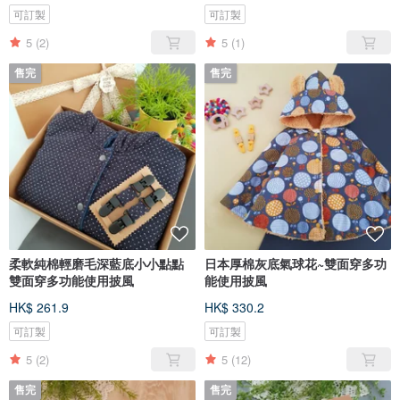
可訂製
可訂製
5
(2)
5
(1)
售完
售完
柔軟純棉輕磨毛深藍底小小點點
日本厚棉灰底氣球花~雙面穿多功
雙面穿多功能使用披風
能使用披風
HK$ 261.9
HK$ 330.2
可訂製
可訂製
5
(2)
5
(12)
售完
售完