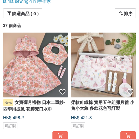
laima sewing-YIYI手作家
篩選商品 ( 0 )
排序
37 個商品
女寶彌月禮物 日本二重紗~
柔軟針織棉 實用五件組彌月禮 小
New
兔小大象 多款花色可訂製
四季用披風 花瓣兜口水巾
HK$ 498.2
HK$ 421.3
可訂製
可訂製