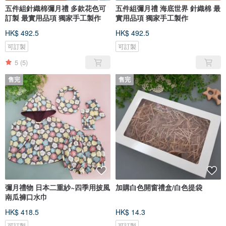
五件組針織棉彌月禮 多款花色可
五件組彌月禮 海底世界 針織棉 最
訂製 最實用品項 獨家手工製作
實用品項 獨家手工製作
HK$ 492.5
HK$ 492.5
可訂製
可訂製
5
(5)
售完
售完
彌月禮物 日本二重紗~四季用披風
加購白色開窗禮盒/白色提袋
南瓜褲口水巾
HK$ 418.5
HK$ 14.3
可訂製
可訂製