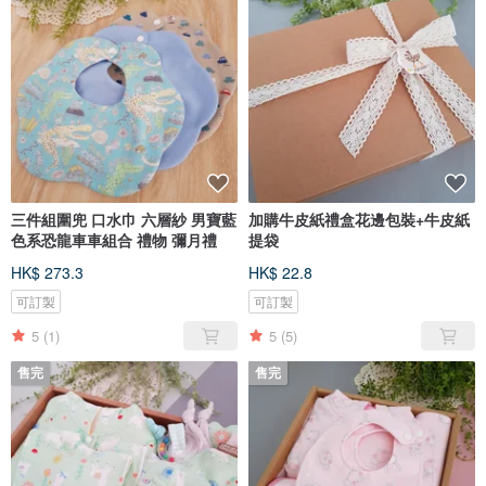
三件組圍兜 口水巾 六層紗 男寶藍
加購牛皮紙禮盒花邊包裝+牛皮紙
色系恐龍車車組合 禮物 彌月禮
提袋
HK$ 273.3
HK$ 22.8
可訂製
可訂製
5
(1)
5
(5)
售完
售完