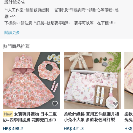
設計館公告
*1人工作室~細細裁剪縫製...."訂製"及"問題詢問"~請耐心等候喔~感
恩!~^^
下標前~~請注意 **訂製--就是要等喔!!~...要等可以等...在下標~!!~
閱讀更多
熱門商品推薦
女寶彌月禮物 日本二重
柔軟針織棉 實用五件組彌月禮
柔軟
New
小兔小大象 多款花色可訂製
兔兔
紗~四季用披風 花瓣兜口水巾
HK$ 498.2
HK$ 421.3
HK$