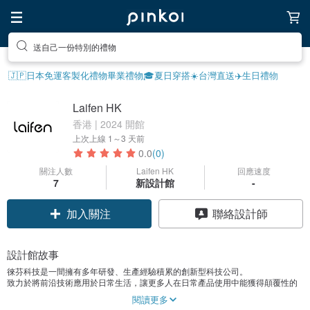
送自己一份特別的禮物
🇯🇵日本免運
客製化禮物
畢業禮物🎓
夏日穿搭☀️
台灣直送✈️
生日禮物
Laifen HK
香港 | 2024 開館
上次上線
1～3 天前
0.0
(0)
關注人數
Laifen HK
回應速度
7
新設計館
-
加入關注
聯絡設計師
設計館故事
徠芬科技是一間擁有多年研發、生產經驗積累的創新型科技公司。
致力於將前沿技術應用於日常生活，讓更多人在日常產品使用中能獲得顛覆性的
體驗。
閱讀更多