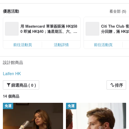
優惠活動
看全部 (5)
用 Mastercard 單筆簽賬滿 HK$58
Citi The Club
0 即減 HK$40；逢星期五、六、日
分回贈，滿 HK$580
滿 HK$880 即減 HK$80（名額有
Coins（名額
限，額滿即止，僅限「常用信用
前往活動頁
活動詳情
前往活動頁
卡」結帳）
設計館商品
Laifen HK
篩選商品 ( 0 )
排序
14 個商品
免運
免運