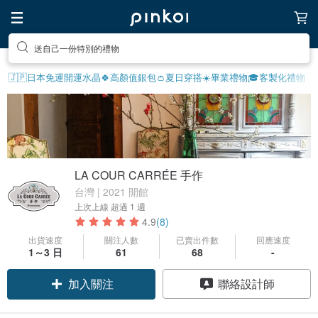
送自己一份特別的禮物
🇯🇵日本免運
開運水晶🍀
高顏值銀包👛
夏日穿搭☀️
畢業禮物🎓
客製化禮物
LA COUR CARRÉE 手作
台灣 | 2021 開館
上次上線
超過 1 週
4.9
(8)
出貨速度
關注人數
已賣出件數
回應速度
1～3 日
61
68
-
加入關注
聯絡設計師