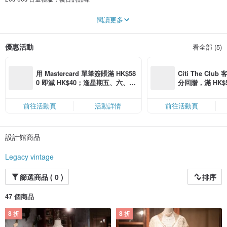
我們的古董實體店設在香港的銅鑼灣，歡迎預約參觀！
閱讀更多
地址：香港銅鑼灣糖街銅鑼灣中心五樓503室
Dear
優惠活動
看全部 (5)
There is always a poem,”something old something new something borrowed
something blue, and a sixpence in your shoe.”
Wish you enjoy your wonderful vintage journey !
We are located in the centre of causeway bay.Welcome for the visit !
用 Mastercard 單筆簽賬滿 HK$58
Citi The Club
Love
0 即減 HK$40；逢星期五、六、日
分回贈，滿 HK$580
Bella
滿 HK$880 即減 HK$80（名額有
Coins（名額
限，額滿即止，僅限「常用信用
Our address : room502, causeway bay centre , sugar street 15-23 , causeway,
前往活動頁
活動詳情
前往活動頁
卡」結帳）
Hong Kong
設計館商品
Legacy vintage
篩選商品 ( 0 )
排序
47 個商品
8 折
8 折