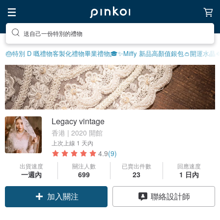
享受療癒的放鬆生活
🎂特別 D 嘅禮物
客製化禮物
畢業禮物🎓
✨Miffy 新品
高顏值銀包👛
開運水晶
Legacy vintage
香港 | 2020 開館
上次上線
1 天內
4.9
(9)
出貨速度
關注人數
已賣出件數
回應速度
一週內
699
23
1 日內
加入關注
聯絡設計師