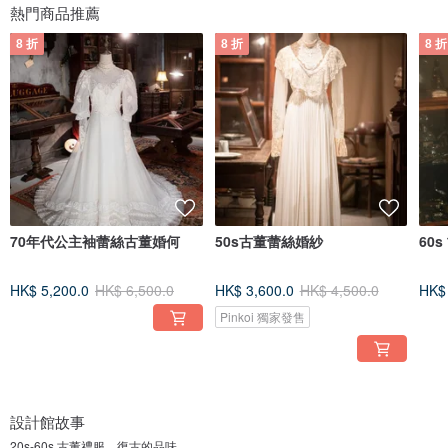
熱門商品推薦
8 折
8 折
8 折
70年代公主袖蕾絲古董婚何
50s古董蕾絲婚紗
60
HK$ 5,200.0
HK$ 6,500.0
HK$ 3,600.0
HK$ 4,500.0
HK$ 
Pinkoi 獨家發售
設計館故事
20s-60s 古董禮服，復古的品味