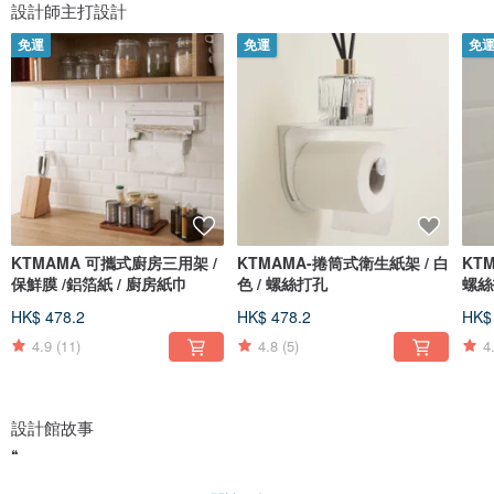
設計師主打設計
免運
免運
免
KTMAMA 可攜式廚房三用架 /
KTMAMA-捲筒式衛生紙架 / 白
KTM
保鮮膜 /鋁箔紙 / 廚房紙巾
色 / 螺絲打孔
螺絲
HK$ 478.2
HK$ 478.2
HK$
4.9
(11)
4.8
(5)
4
設計館故事
❝
廚房平底鍋上半熟荷包蛋