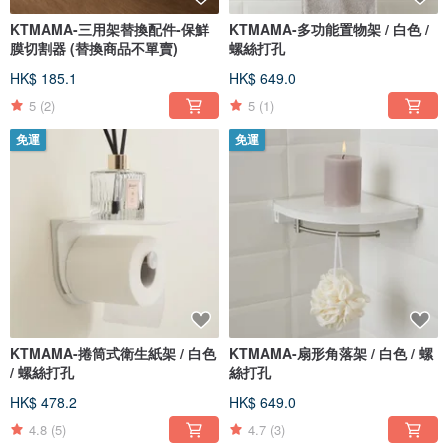
KTMAMA-三用架替換配件-保鮮
KTMAMA-多功能置物架 / 白色 /
膜切割器 (替換商品不單賣)
螺絲打孔
HK$ 185.1
HK$ 649.0
5
(2)
5
(1)
免運
免運
KTMAMA-捲筒式衛生紙架 / 白色
KTMAMA-扇形角落架 / 白色 / 螺
/ 螺絲打孔
絲打孔
HK$ 478.2
HK$ 649.0
4.8
(5)
4.7
(3)