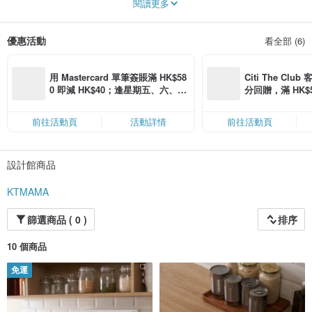
閱讀更多
在浴室認真狂舞大叫
優惠活動
看全部 (6)
享受戶外眾人目光
遺忘失眠的夜
用 Mastercard 單筆簽賬滿 HK$58
Citi The Club
❞
0 即減 HK$40；逢星期五、六、日
分回贈，滿 HK$580
滿 HK$880 即減 HK$80（名額有
Coins（名額
│ 日常 │ 享質感 │ 玩生活 │ 觀察生活大小事的嗜好 │ 享受生活品質的理念
限，額滿即止，僅限「常用信用
前往活動頁
活動詳情
前往活動頁
卡」結帳）
# KTMAMA
設計館商品
KTMAMA
篩選商品 ( 0 )
排序
10 個商品
免運