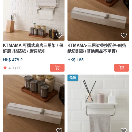
KTMAMA 可攜式廚房三用架 / 保
KTMAMA-三用架替換配件-鋁箔
鮮膜 /鋁箔紙 / 廚房紙巾
紙切割器 (替換商品不單賣)
HK$ 478.2
HK$ 185.1
4.9
(11)
免運