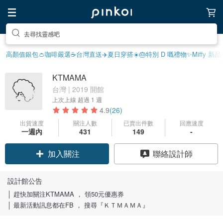
去尋找靈感吧
高顏值銀包👛
咖啡嚴選☕️
台灣直送✈️
夏日穿搭☀️
🎂特別 D 嘅禮物
✨Miffy 新品
KTMAMA
台灣 | 2019 開館
上次上線
超過 1 週
4.9
(26)
出貨速度
關注人數
已賣出件數
回應速度
領優惠券
一週內
431
149
-
聯絡設計師
加入關注
設計館公告
│ 趕快加關注KTMAMA ， 領50元優惠券
│ 最新活動訊息都在FB ， 搜尋『ＫＴＭＡＭＡ』