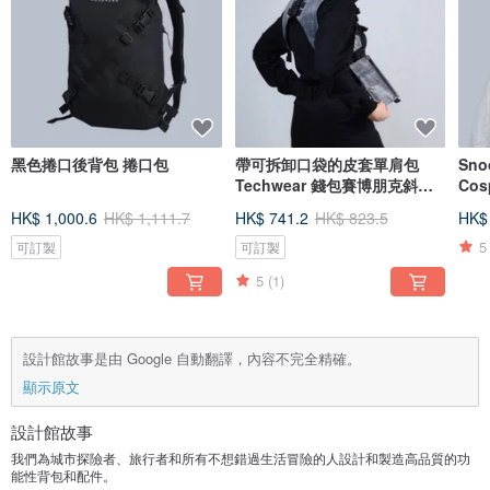
黑色捲口後背包 捲口包
帶可拆卸口袋的皮套單肩包
Sno
Techwear 錢包賽博朋克斜挎
Cos
包
snoo
HK$ 1,000.6
HK$ 1,111.7
HK$ 741.2
HK$ 823.5
HK$
5
可訂製
可訂製
5
(1)
設計館故事是由 Google 自動翻譯，內容不完全精確。
顯示原文
設計館故事
我們為城市探險者、旅行者和所有不想錯過生活冒險的人設計和製造高品質的功
能性背包和配件。