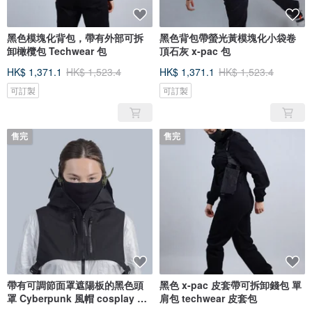
黑色模塊化背包，帶有外部可拆
黑色背包帶螢光黃模塊化小袋卷
卸橄欖包 Techwear 包
頂石灰 x-pac 包
HK$ 1,371.1
HK$ 1,523.4
HK$ 1,371.1
HK$ 1,523.4
可訂製
可訂製
售完
售完
帶有可調節面罩遮陽板的黑色頭
黑色 x-pac 皮套帶可拆卸錢包 單
罩 Cyberpunk 風帽 cosplay 頭
肩包 techwear 皮套包
罩