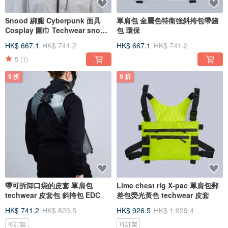
Snood 綁腿 Cyberpunk 面具
單肩包 金屬色特衛強斜挎包帶錢
Cosplay 圍巾 Techwear snood
包 環保
Streetwear futuristic
HK$ 667.1
HK$ 741.2
HK$ 667.1
HK$ 741.2
5
(1)
9 折
9 折
帶可拆卸口袋的皮套 單肩包
Lime chest rig X-pac 單肩包郵
techwear 皮套包 斜挎包 EDC
差包熒光黃色 techwear 皮套
HK$ 741.2
HK$ 823.5
HK$ 926.5
HK$ 1,029.4
可訂製
可訂製