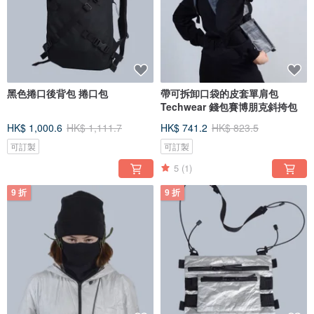
黑色捲口後背包 捲口包
帶可拆卸口袋的皮套單肩包
Techwear 錢包賽博朋克斜挎包
HK$ 1,000.6
HK$ 1,111.7
HK$ 741.2
HK$ 823.5
可訂製
可訂製
5
(1)
9 折
9 折