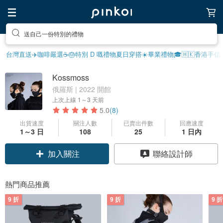
送自己一份特別的禮物
台灣直送✈️
咖啡嚴選☕️
🎂特別 D 嘅禮物
夏日穿搭☀️
畢業禮物🎓
🇭🇰香港手信
Kossmoss
俄羅斯 | 2022 開館
上次上線
1～3 天前
5.0
(8)
出貨速度
關注人數
已賣出件數
回應速度
1～3 日
108
25
1 日內
加入關注
聯絡設計師
熱門商品推薦
9 折
9 折
9 折