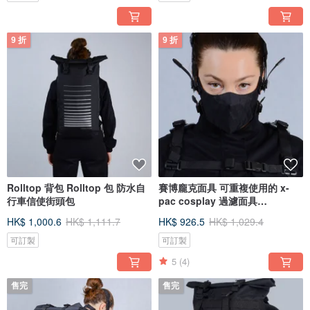
9 折
9 折
Rolltop 背包 Rolltop 包 防水自
賽博龐克面具 可重複使用的 x-
行車信使街頭包
pac cosplay 過濾面具
Techwear 面具
HK$ 1,000.6
HK$ 1,111.7
HK$ 926.5
HK$ 1,029.4
可訂製
可訂製
5
(4)
售完
售完