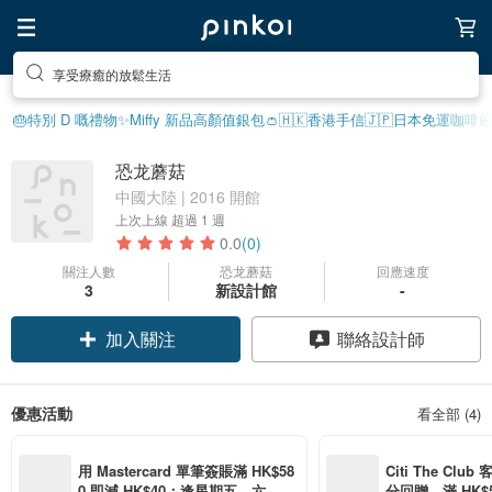
享受療癒的放鬆生活
🎂特別 D 嘅禮物
✨Miffy 新品
高顏值銀包👛
🇭🇰香港手信
🇯🇵日本免運
咖啡嚴
恐龙蘑菇
中國大陸 | 2016 開館
上次上線
超過 1 週
0.0
(0)
關注人數
恐龙蘑菇
回應速度
3
新設計館
-
加入關注
聯絡設計師
優惠活動
看全部 (4)
用 Mastercard 單筆簽賬滿 HK$58
Citi The Club
0 即減 HK$40；逢星期五、六、日
分回贈，滿 HK$580