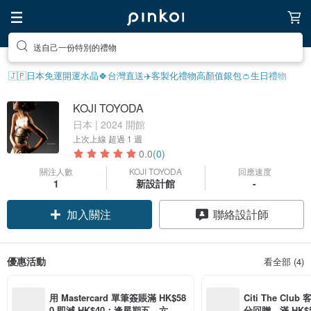
送自己一份特別的禮物
🇯🇵日本免運
開運水晶🍀
台灣直送✈️
客製化禮物
高顏值銀包👛
生日禮物
KOJI TOYODA
日本 | 2024 開館
上次上線
超過 1 週
0.0
(0)
關注人數
KOJI TOYODA
回應速度
1
新設計館
-
加入關注
聯絡設計師
優惠活動
看全部 (4)
用 Mastercard 單筆簽賬滿 HK$58
Citi The Club
0 即減 HK$40；逢星期五、六、日
分回贈，滿 HK$580