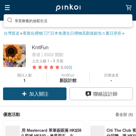
享受療癒的放鬆生活
台灣直送✈️
客製化禮物
🇯🇵日本免運
生日禮物
高顏值銀包👛
夏日穿搭☀️
KnitFun
香港 | 2022 開館
上次上線
1～3 天前
0.0
(0)
關注人數
KnitFun
回應速度
1
新設計館
-
加入關注
聯絡設計師
優惠活動
看全部 (5)
用 Mastercard 單筆簽賬滿 HK$58
Citi The Club
0 即減 HK$40；逢星期五、六、日
分回贈，滿 HK$580